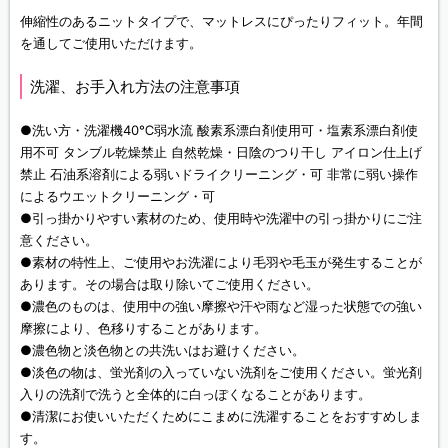
伸縮性のあるニットタイプで、マットレスにぴったりフィット。年間
を通してご使用いただけます。
洗濯、お手入れ方法の注意事項
●洗い方・洗濯機40℃弱水流 酸素系漂白剤使用可・塩素系漂白剤使
用不可 タンブル乾燥禁止 自然乾燥・日陰のつり干し アイロン仕上げ
禁止 石油系溶剤による弱いドライクリーニング・可 非常に弱い操作
によるウエットクリーニング・可
●引っ掛かりやすい素材のため、使用時や洗濯中の引っ掛かりにご注
意ください。
●素材の特性上、ご使用やお洗濯により毛羽や毛玉が発生することが
あります。その場合は取り除いてご使用ください。
●濃色のものは、使用中の強い摩擦や汗や雨など湿った状態での強い
摩擦により、色移りすることがあります。
●濃色物と淡色物との共洗いはお避けください。
●淡色の物は、蛍光剤の入っていない洗剤をご使用ください。蛍光剤
入りの洗剤で洗うと全体的に白っぽくなることがあります。
●清潔にお使いいただくためにこまめに洗濯することをおすすめしま
す。