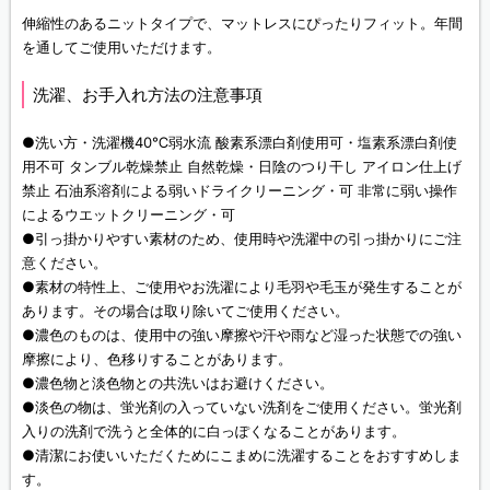
伸縮性のあるニットタイプで、マットレスにぴったりフィット。年間
を通してご使用いただけます。
洗濯、お手入れ方法の注意事項
●洗い方・洗濯機40℃弱水流 酸素系漂白剤使用可・塩素系漂白剤使
用不可 タンブル乾燥禁止 自然乾燥・日陰のつり干し アイロン仕上げ
禁止 石油系溶剤による弱いドライクリーニング・可 非常に弱い操作
によるウエットクリーニング・可
●引っ掛かりやすい素材のため、使用時や洗濯中の引っ掛かりにご注
意ください。
●素材の特性上、ご使用やお洗濯により毛羽や毛玉が発生することが
あります。その場合は取り除いてご使用ください。
●濃色のものは、使用中の強い摩擦や汗や雨など湿った状態での強い
摩擦により、色移りすることがあります。
●濃色物と淡色物との共洗いはお避けください。
●淡色の物は、蛍光剤の入っていない洗剤をご使用ください。蛍光剤
入りの洗剤で洗うと全体的に白っぽくなることがあります。
●清潔にお使いいただくためにこまめに洗濯することをおすすめしま
す。