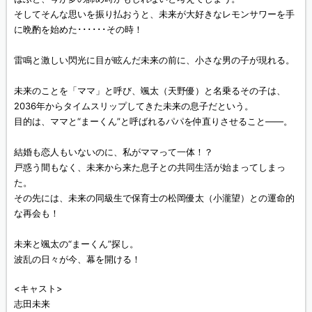
そしてそんな思いを振り払おうと、未来が大好きなレモンサワーを手
に晩酌を始めた･･････その時！
雷鳴と激しい閃光に目が眩んだ未来の前に、小さな男の子が現れる。
未来のことを「ママ」と呼び、颯太（天野優）と名乗るその子は、
2036年からタイムスリップしてきた未来の息子だという。
目的は、ママと“まーくん”と呼ばれるパパを仲直りさせること――。
結婚も恋人もいないのに、私がママって一体！？
戸惑う間もなく、未来から来た息子との共同生活が始まってしまっ
た。
その先には、未来の同級生で保育士の松岡優太（小瀧望）との運命的
な再会も！
未来と颯太の“まーくん”探し。
波乱の日々が今、幕を開ける！
<キャスト>
志田未来