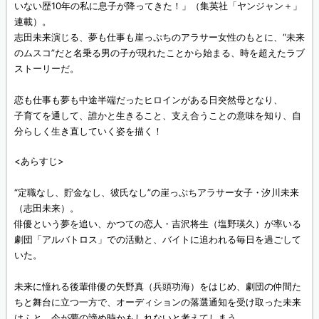
いない歴10年の私に息子が降ってきた！」（集英社「ヤンジャン＋」
連載）。
志田未来演じる、夢も仕事も崖っぷちのアラサー女性のもとに、“未来
のムスコ”だと名乗る男の子が現れたことから始まる、時を超えたラブ
ストーリーだ。
恋も仕事も夢も中途半端だったヒロインがある日突然母となり、
子育てを通して、誰かと生きること、支え合うことの意味を知り、自
分らしく生き直していく姿を描く！
<あらすじ>
“定職なし、貯金なし、彼氏なし”の崖っぷちアラサー女子・汐川未来
（志田未来）。
俳優という夢を追い、かつての恋人・吉沢将生（塩野瑛久）が率いる
劇団「アルバトロス」での活動と、バイトに追われる毎日を過ごして
いた。
未来に憧れる後輩俳優の矢野真（兵頭功海）をはじめ、劇団の仲間た
ちと舞台に立つ一方で、オーディションの落選通知を受け取った未来
はふと、今が夢の諦め時かもしれないと考えてしまう。