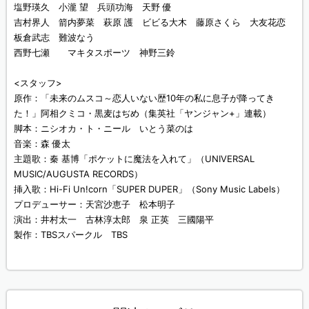
塩野瑛久 小瀧 望 兵頭功海 天野 優
吉村界人 箭内夢菜 萩原 護 ビビる大木 藤原さくら 大友花恋
板倉武志 難波なう
西野七瀬 マキタスポーツ 神野三鈴
<スタッフ>
原作：「未来のムスコ～恋人いない歴10年の私に息子が降ってき
た！」阿相クミコ・黒麦はぢめ（集英社「ヤンジャン+」連載）
脚本：ニシオカ・ト・ニール いとう菜のは
音楽：森 優太
主題歌：秦 基博「ポケットに魔法を入れて」（UNIVERSAL
MUSIC/AUGUSTA RECORDS）
挿入歌：Hi-Fi Un!corn「SUPER DUPER」（Sony Music Labels）
プロデューサー：天宮沙恵子 松本明子
演出：井村太一 古林淳太郎 泉 正英 三國陽平
製作：TBSスパークル TBS