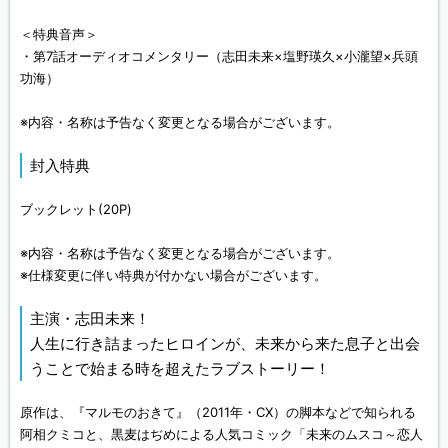
＜特典音声＞
・第7話オーディオコメンタリー（志田未来×塩野瑛久×小瀧望×兵頭
功海）
※内容・名称は予告なく変更となる場合がございます。
封入特典
ブックレット(20P)
※内容・名称は予告なく変更となる場合がございます。
※仕様変更に伴い特典が付かない場合がございます。
主演・志田未来！
人生に行き詰まったヒロインが、未来から来た息子と出会
うことで始まる時を超えたラブストーリー！
原作は、『マルモのおきて』（2011年・CX）の脚本などで知られる
阿相クミコと、黒麦はぢめによる人気コミック「未来のムスコ～恋人