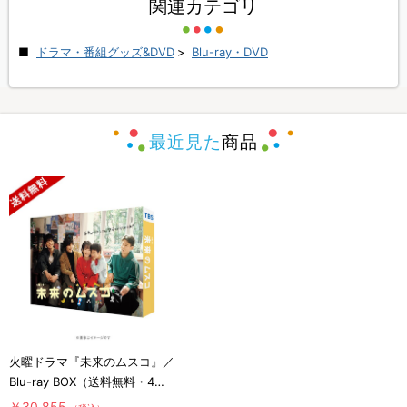
関連カテゴリ
ドラマ・番組グッズ&DVD
>
Blu-ray・DVD
最近見た
商品
火曜ドラマ『未来のムスコ』／
Blu-ray BOX（送料無料・4枚
組）
￥30,855