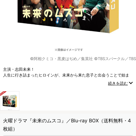
©阿相クミコ・黒麦はぢめ／集英社 ©TBSスパークル／TBS
主演・志田未来！
人生に行き詰まったヒロインが、未来から来た息子と出会うことで始ま
る時を超えたラブストーリー！
続きを読む
火曜ドラマ『未来のムスコ』／Blu-ray BOX（送料無料・4
枚組）