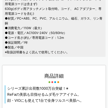
用電源コードは含まず)
630g(ボディ用アタッチメント取付時。コード、 AC アダプター、専
用電源コードを含む)
●材質／PC+ABS、PC、PVC、アルミニウム、磁石、ガラス、リン青
銅
●消費電力／110W（最大）
●電源・電圧／AC100V-240V（50/60Hz）
●コード長さ(約)／専用電源コード：1.2m
●保証期間／1年
●製造／中国
※取扱説明書をよく読んで使用してください。
商品詳細
シリーズ累計出荷数1000万台突破！※
ReFaの美肌も目指せるムダ毛ケアアイテム。
顔・VIOにも使えて1台で全身ツルスベ美肌へ。