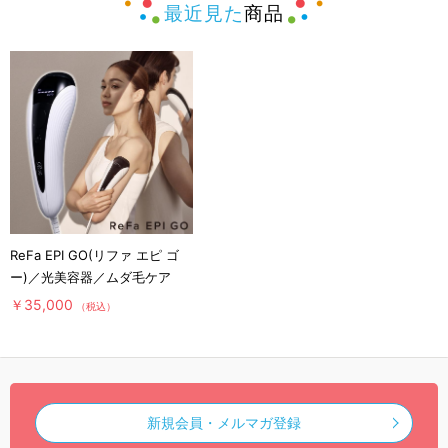
最近見た
商品
ReFa EPI GO(リファ エピ ゴ
ー)／光美容器／ムダ毛ケア
￥35,000
（税込）
新規会員・メルマガ登録