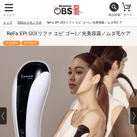
メニュー
商品検索
カート
トップ
OBSカイモノラボ
ReFa EPI GO(リファ エピ ゴー)／光美容器／ムダ毛ケア
ReFa EPI GO(リファ エピ ゴー)／光美容器／ムダ毛ケア
特別価格
送料無料