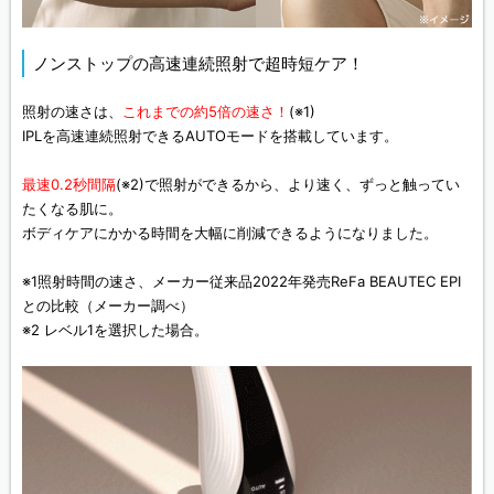
ノンストップの高速連続照射で超時短ケア！
照射の速さは、
これまでの約5倍の速さ！
(※1)
IPLを高速連続照射できるAUTOモードを搭載しています。
最速0.2秒間隔
(※2)で照射ができるから、より速く、ずっと触ってい
たくなる肌に。
ボディケアにかかる時間を大幅に削減できるようになりました。
※1照射時間の速さ、メーカー従来品2022年発売ReFa BEAUTEC EPI
との比較（メーカー調べ）
※2 レベル1を選択した場合。