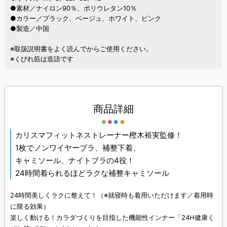
●素材／ナイロン90％、ポリウレタン10％
●カラー／ブラック、ベージュ、ホワイト、ピンク
●製造／中国
※取扱説明書をよく読んでからご使用ください。
※くびれ筋は造語です
商品詳細
カリスマフィットネストレーナー樫木裕実監修！
1枚でノンワイヤーブラ、補整下着、
キャミソール、ナイトブラの4役！
24時間着られるほどラクな補整キャミソール
24時間美しくラクに整えて！（※就寝時も着用いただけます／着用時
に限る効果）
楽しく動ける！カラダづくりを目指した機能性インナー「24H健康く