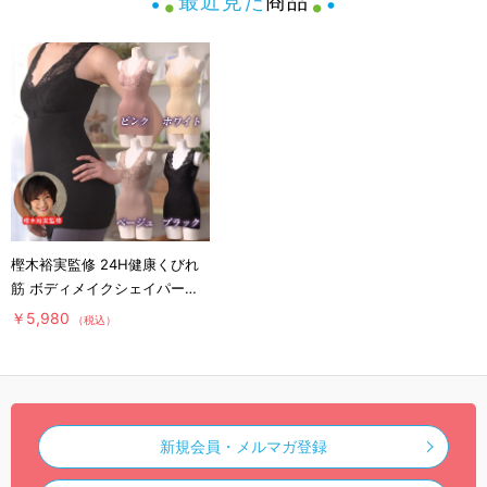
最近見た
商品
樫木裕実監修 24H健康くびれ
筋 ボディメイクシェイパー／
補整キャミソール／1枚4役
￥5,980
（税込）
新規会員・メルマガ登録