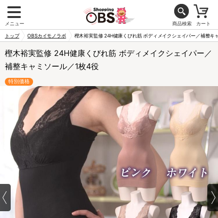
メニュー
商品検索
カート
トップ
OBSカイモノラボ
樫木裕実監修 24H健康くびれ筋 ボディメイクシェイパー／補整キ
樫木裕実監修 24H健康くびれ筋 ボディメイクシェイパー／
補整キャミソール／1枚4役
特別価格