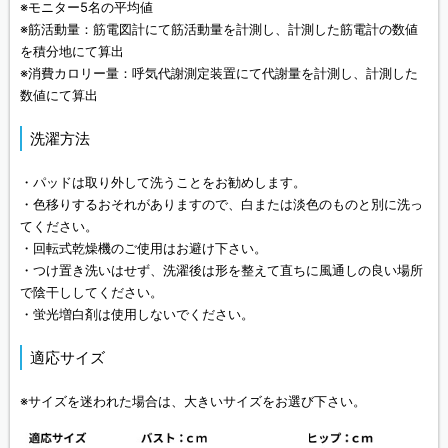
※モニター5名の平均値
※筋活動量：筋電図計にて筋活動量を計測し、計測した筋電計の数値
を積分地にて算出
※消費カロリー量：呼気代謝測定装置にて代謝量を計測し、計測した
数値にて算出
洗濯方法
・パッドは取り外して洗うことをお勧めします。
・色移りするおそれがありますので、白または淡色のものと別に洗っ
てください。
・回転式乾燥機のご使用はお避け下さい。
・つけ置き洗いはせず、洗濯後は形を整えて直ちに風通しの良い場所
で陰干ししてください。
・蛍光増白剤は使用しないでください。
適応サイズ
※サイズを迷われた場合は、大きいサイズをお選び下さい。