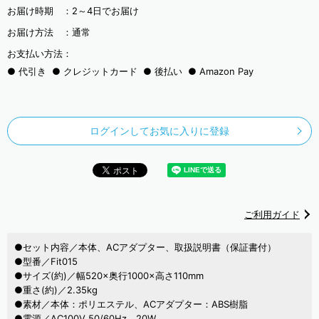
お届け時期 ：
2～4日でお届け
お届け方法 ：
通常
お支払い方法：
代引き
クレジットカード
後払い
Amazon Pay
ログインしてお気に入りに登録
ご利用ガイド
●セット内容／本体、ACアダプター、取扱説明書（保証書付）
●型番／Fit015
●サイズ(約)／幅520×奥行1000×高さ110mm
●重さ(約)／2.35kg
●素材／本体：ポリエステル、ACアダプター：ABS樹脂
●電源／AC100V 50/60Hz 20W