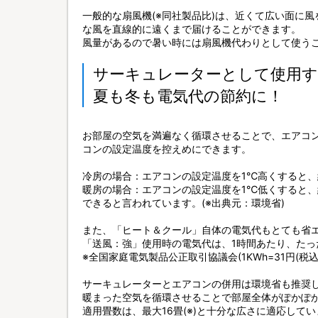
一般的な扇風機(※同社製品比)は、近くて広い面に
な風を直線的に遠くまで届けることができます。
風量があるので暑い時には扇風機代わりとして使う
サーキュレーターとして使用
夏も冬も電気代の節約に！
お部屋の空気を満遍なく循環させることで、エアコ
コンの設定温度を控えめにできます。
冷房の場合：エアコンの設定温度を1℃高くすると、
暖房の場合：エアコンの設定温度を1℃低くすると、
できると言われています。(※出典元：環境省)
また、「ヒート＆クール」自体の電気代もとても省
「送風：強」使用時の電気代は、1時間あたり、たった
※全国家庭電気製品公正取引協議会(1KWh=31円(税込
サーキュレーターとエアコンの併用は環境省も推奨
暖まった空気を循環させることで部屋全体がぽかぽ
適用畳数は、最大16畳(※)と十分な広さに適応して