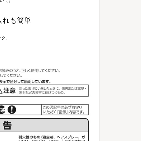
おいて）
入れも簡単
ラク。