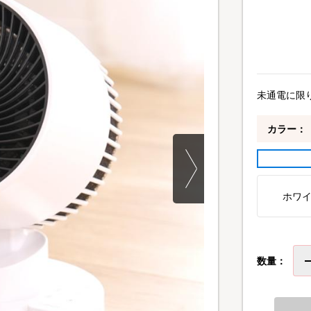
未通電に限
カラー：
ホワ
数量：