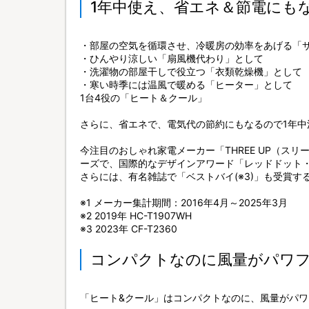
1年中使え、省エネ＆節電にも
・部屋の空気を循環させ、冷暖房の効率をあげる「
・ひんやり涼しい「扇風機代わり」として
・洗濯物の部屋干しで役立つ「衣類乾燥機」として
・寒い時季には温風で暖める「ヒーター」として
1台4役の「ヒート＆クール」
さらに、省エネで、電気代の節約にもなるので1年中
今注目のおしゃれ家電メーカー「THREE UP（ス
ーズで、国際的なデザインアワード「レッドドット・
さらには、有名雑誌で「ベストバイ(※3)」も受賞
※1 メーカー集計期間：2016年4月～2025年3月
※2 2019年 HC-T1907WH
※3 2023年 CF-T2360
コンパクトなのに風量がパワ
「ヒート&クール」はコンパクトなのに、風量がパワ