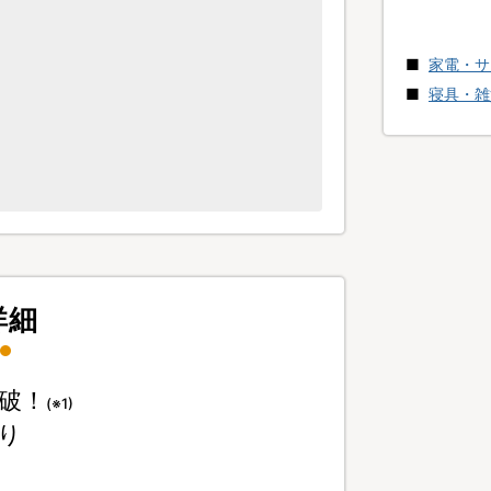
家電・サ
寝具・雑
。
詳細
破！
(※1)
り