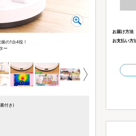
お届け方法
お支払い方
燥の1台4役！
ヒート&クールはコンパ
ター
風量があるので暑い時に
書付き)