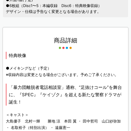
●6枚組（Disc1〜5：本編収録 Disc6：特典映像収録）
デザイン・仕様は予告なく変更となる場合があります。
商品詳細
特典映像
●メイキングなど（予定）
※収録内容は変更となる場合がございます。予めご了承ください。
「暴力団離脱者電話相談室」通称、“足抜けコール”を舞台
に、『SPEC』『ケイゾク』を超える新たな警察ドラマが
誕生！
＜キャスト＞
大島優子 北村一輝 勝地 涼 本田 翼 ・ 田中哲司 山口紗弥加
・ 名取裕子（特別出演） ・ 遠藤憲一