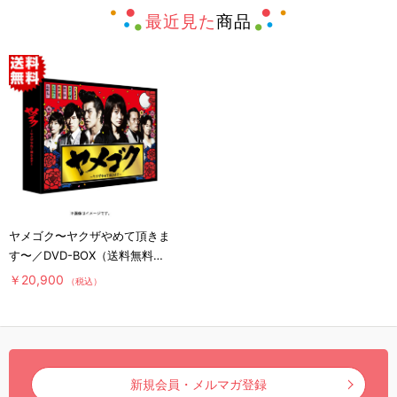
最近見た
商品
ヤメゴク〜ヤクザやめて頂きま
す〜／DVD-BOX（送料無料・
6枚組）
￥20,900
（税込）
新規会員・メルマガ登録