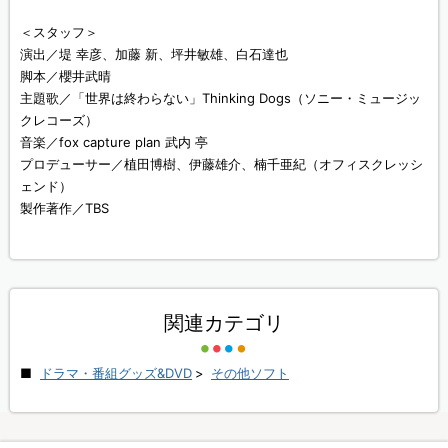
＜スタッフ＞
演出／堤 幸彦、加藤 新、坪井敏雄、白石達也
脚本／櫻井武晴
主題歌／「世界は終わらない」Thinking Dogs（ソニー・ミュージッ
クレコーズ）
音楽／fox capture plan 武内 亭
プロデューサー／植田博樹、伊藤雄介、楠千亜紀（オフィスクレッシ
ェンド）
製作著作／TBS
関連カテゴリ
ドラマ・番組グッズ&DVD
>
その他ソフト