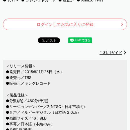
代引き
クレジットカード
後払い
Amazon Pay
ログインしてお気に入りに登録
ご利用ガイド
＜リリース情報＞
●発売日／2015年11月25日（水）
●発売元／TBS
●販売元／キングレコード
＜製品仕様＞
●分数(約)／460分(予定)
●リージョンナンバー／2(NTSC・日本市場向)
●音声／ドルビーデジタル（日本語 2.0ch）
●画面サイズ／16：9LB
●字幕／日本語（本編のみ）
●片面1層(予定)