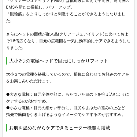
「クリアージュアイリフトNeo」は低周波に加えて中周波、高周波の
EMSを新たに搭載し、パワーアップ。
「眼輪筋」をよりしっかりと刺激することができるようになりまし
た。
さらにヘッドの面積が従来品(クリアージュアイリフト)に比べておよ
そ1.6倍広くなり、目元の広範囲を一気に効率的にケアできるようにな
りました。
大小2つの電極ヘッドで目元にしっかりフィット
大小２つの電極を搭載しているので、部位に合わせてお好みのケアを
をお楽しみいただけます。
●大きな電極：目元全体や顔に。もたついた目の下を抑え込むように
ケアするのがおすすめ。
●小さな電極：目元の細かい部分に。目尻やまぶたの窪みの上など、
指先で筋肉を引き上げるようなイメージでケアするのがおすすめ。
お肌を温めながらケアできるヒーター機能も搭載