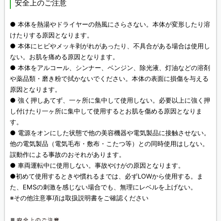
安全上のご注意
● 本体を熱湯やドライヤーの熱風にさらさない。本体が変形したり溶
けたりする原因となります。
● 本体にヒビやメッキ剥がれがあったり、不具合がある場合は使用し
ない。お肌を痛める原因となります。
● 本体をアルコール、シンナー、ベンジン、除光液、灯油などの溶剤
や薬品類・磨き粉で拭かないでください。本体の表面に損傷を与える
原因となります。
● 強く押しあてず、一ヶ所に集中して使用しない。必要以上に強く押
し付けたり一ヶ所に集中して使用するとお肌を傷める原因となりま
す。
● 電源をオンにした状態で他の美容機器や電気製品に接触させない。
他の電気製品（電気毛布・敷布・こたつ等）との同時使用はしない。
誤動作による事故のおそれがあります。
● 車両運転中に使用しない。事故やけがの原因となります。
●初めて使用するときや慣れるまでは、必ずLOWから使用する。ま
た、EMSの刺激を感じない場合でも、無理にレベルを上げない。
※その他注意事項は取扱説明書をご確認ください