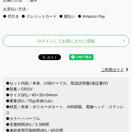
お届け方法 ：
通常
お支払い方法：
代引き
クレジットカード
後払い
Amazon Pay
ログインしてお気に入りに登録
ご利用ガイド
●セット内容／本体、USBケーブル、取扱説明書(保証書付)
●型番／CR12V
●サイズ(約)／45×35×94mm
●重量(約)／75g(本体のみ)
●材質／本体：ポリカーボネート、ABS樹脂、電極ヘッド：ステンレ
ス
●カラー／パープル
●充電時間(約)／2.5時間
●連続使用可能時間(約)／60分間