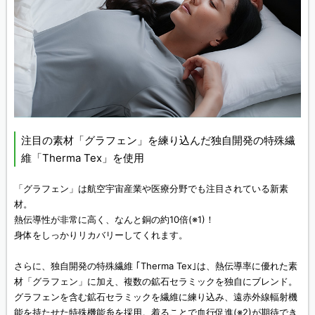
注目の素材「グラフェン」を練り込んだ独自開発の特殊繊
維「Therma Tex」を使用
「グラフェン」は航空宇宙産業や医療分野でも注目されている新素
材。
熱伝導性が非常に高く、なんと銅の約10倍(※1)！
身体をしっかりリカバリーしてくれます。
さらに、独自開発の特殊繊維 ｢Therma Tex｣は、熱伝導率に優れた素
材「グラフェン」に加え、複数の鉱石セラミックを独自にブレンド。
グラフェンを含む鉱石セラミックを繊維に練り込み、遠赤外線輻射機
能を持たせた特殊機能糸を採用。着ることで血行促進(※2)が期待でき