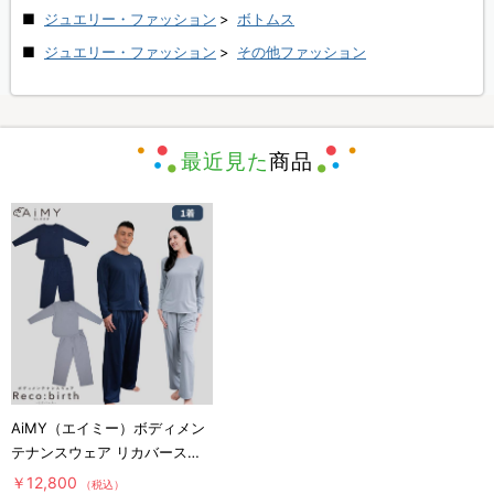
ジュエリー・ファッション
>
ボトムス
ジュエリー・ファッション
>
その他ファッション
最近見た
商品
AiMY（エイミー）ボディメン
テナンスウェア リカバース／
長袖長ズボン／上下セット／リ
￥12,800
（税込）