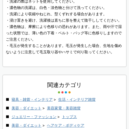
・洗濯の際はネットを使用してください。
・濃色物の洗濯は、白色・淡色物と分けて洗ってください。
・洗濯により収縮やねじれ、型くずれする場合があります。
・浸け置きを避け、洗濯後は直ちに形を整えて陰干ししてください。
・濃色物は、摩擦により色移りの恐れがあります。また、雨や汗で湿
った状態では、薄い色の下着・ベルト・バッグ等に色移りしますので
ご注意ください。
・毛玉が発生することがあります。毛玉が発生した場合、生地を傷め
ないように注意して毛玉取り器やハサミで刈り取ってください。
関連カテゴリ
寝具・雑貨・インテリア
>
生活・インテリア雑貨
美容・ダイエット
>
美容家電・美容雑貨
ジュエリー・ファッション
>
トップス
美容・ダイエット
>
ヘアケア・ボディケア