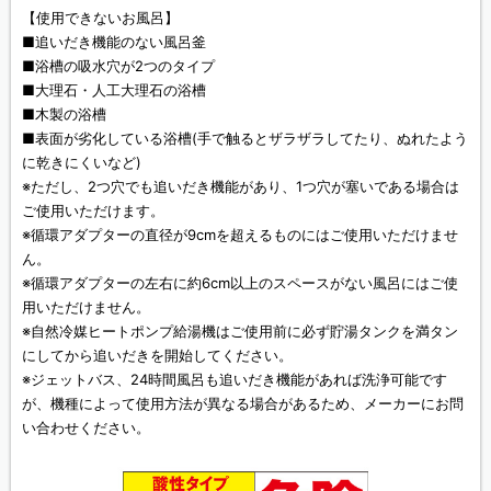
【使用できないお風呂】
■追いだき機能のない風呂釜
■浴槽の吸水穴が2つのタイプ
■大理石・人工大理石の浴槽
■木製の浴槽
■表面が劣化している浴槽(手で触るとザラザラしてたり、ぬれたよう
に乾きにくいなど)
※ただし、2つ穴でも追いだき機能があり、1つ穴が塞いである場合は
ご使用いただけます。
※循環アダプターの直径が9cmを超えるものにはご使用いただけませ
ん。
※循環アダプターの左右に約6cm以上のスペースがない風呂にはご使
用いただけません。
※自然冷媒ヒートポンプ給湯機はご使用前に必ず貯湯タンクを満タン
にしてから追いだきを開始してください。
※ジェットバス、24時間風呂も追いだき機能があれば洗浄可能です
が、機種によって使用方法が異なる場合があるため、メーカーにお問
い合わせください。