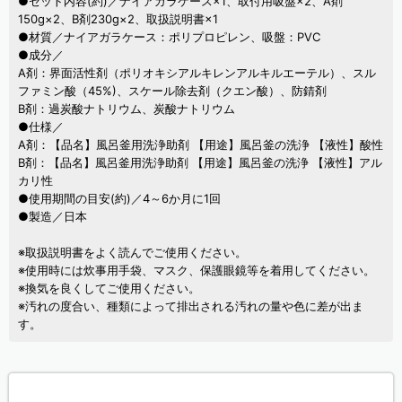
●セット内容(約)／ナイアガラケース×1、取付用吸盤×2、A剤
150g×2、B剤230g×2、取扱説明書×1
●材質／ナイアガラケース：ポリプロピレン、吸盤：PVC
●成分／
A剤：界面活性剤（ポリオキシアルキレンアルキルエーテル）、スル
ファミン酸（45%)、スケール除去剤（クエン酸）、防錆剤
B剤：過炭酸ナトリウム、炭酸ナトリウム
●仕様／
A剤：【品名】風呂釜用洗浄助剤 【用途】風呂釜の洗浄 【液性】酸性
B剤：【品名】風呂釜用洗浄助剤 【用途】風呂釜の洗浄 【液性】アル
カリ性
●使用期間の目安(約)／4～6か月に1回
●製造／日本
※取扱説明書をよく読んでご使用ください。
※使用時には炊事用手袋、マスク、保護眼鏡等を着用してください。
※換気を良くしてご使用ください。
※汚れの度合い、種類によって排出される汚れの量や色に差が出ま
す。