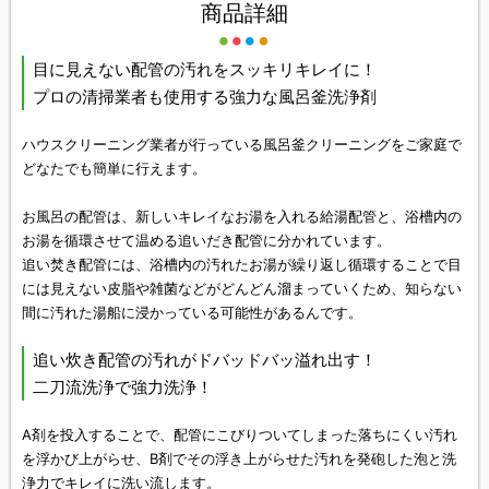
商品詳細
目に見えない配管の汚れをスッキリキレイに！
プロの清掃業者も使用する強力な風呂釜洗浄剤
ハウスクリーニング業者が行っている風呂釜クリーニングをご家庭で
どなたでも簡単に行えます。
お風呂の配管は、新しいキレイなお湯を入れる給湯配管と、浴槽内の
お湯を循環させて温める追いだき配管に分かれています。
追い焚き配管には、浴槽内の汚れたお湯が繰り返し循環することで目
には見えない皮脂や雑菌などがどんどん溜まっていくため、知らない
間に汚れた湯船に浸かっている可能性があるんです。
追い炊き配管の汚れがドバッドバッ溢れ出す！
二刀流洗浄で強力洗浄！
A剤を投入することで、配管にこびりついてしまった落ちにくい汚れ
を浮かび上がらせ、B剤でその浮き上がらせた汚れを発砲した泡と洗
浄力でキレイに洗い流します。