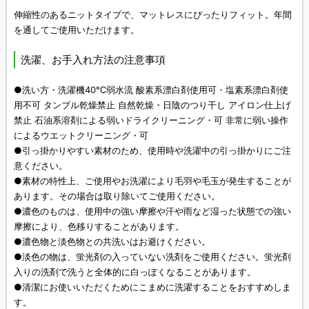
伸縮性のあるニットタイプで、マットレスにぴったりフィット。年間
を通してご使用いただけます。
洗濯、お手入れ方法の注意事項
●洗い方・洗濯機40℃弱水流 酸素系漂白剤使用可・塩素系漂白剤使
用不可 タンブル乾燥禁止 自然乾燥・日陰のつり干し アイロン仕上げ
禁止 石油系溶剤による弱いドライクリーニング・可 非常に弱い操作
によるウエットクリーニング・可
●引っ掛かりやすい素材のため、使用時や洗濯中の引っ掛かりにご注
意ください。
●素材の特性上、ご使用やお洗濯により毛羽や毛玉が発生することが
あります。その場合は取り除いてご使用ください。
●濃色のものは、使用中の強い摩擦や汗や雨など湿った状態での強い
摩擦により、色移りすることがあります。
●濃色物と淡色物との共洗いはお避けください。
●淡色の物は、蛍光剤の入っていない洗剤をご使用ください。蛍光剤
入りの洗剤で洗うと全体的に白っぽくなることがあります。
●清潔にお使いいただくためにこまめに洗濯することをおすすめしま
す。