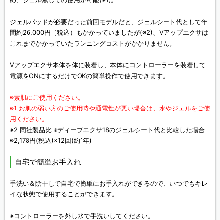
め、ジェル無しでの使用が可能(※1)。
ジェルパッドが必要だった前回モデルだと、ジェルシート代として年
間約26,000円（税込）もかかっていましたが(※2)、Vアップエクサは
これまでかかっていたランニングコストがかかりません。
Vアップエクサ本体を体に装着し、本体にコントローラーを装着して
電源をONにするだけでOKの簡単操作で使用できます。
※素肌にご使用ください。
※1 お肌の弱い方のご使用時や通電性が悪い場合は、水やジェルをご使
用ください。
※2 同社製品比 ※ディープエクサ18のジェルシート代と比較した場合
※2,178円(税込)×12回(約1年)
自宅で簡単お手入れ
手洗い＆陰干しで自宅で簡単にお手入れができるので、いつでもキレ
イな状態で使用することができます。
※コントローラーを外し水で手洗いしてください。