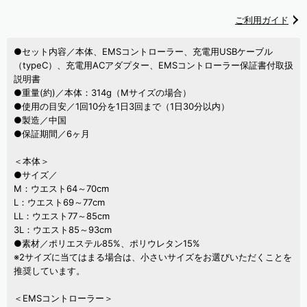
ご利用ガイド
●セット内容／本体、EMSコントローラー、充電用USBケーブル
（typeC）、充電用ACアダプター、EMSコントローラー保証書付取扱
説明書
●重量(約)／本体：314g（Mサイズの場合）
●使用の目安／1回10分を1日3回まで（1日30分以内）
●製造／中国
●保証期間／6ヶ月
＜本体＞
●サイズ／
M：ウエスト64～70cm
L：ウエスト69～77cm
LL：ウエスト77～85cm
3L：ウエスト85～93cm
●素材／ポリエステル85%、ポリウレタン15%
※2サイズに当てはまる場合は、小さいサイズをお選びいただくことを
推奨しています。
＜EMSコントローラー＞