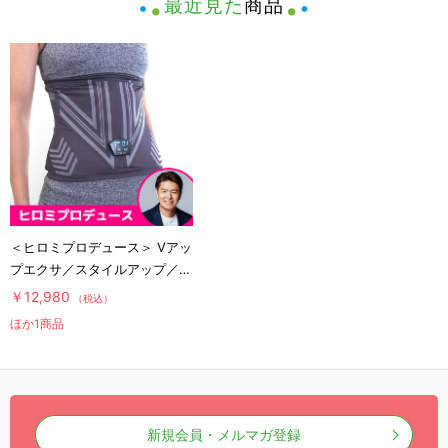
最近見た
商品
＜ヒロミプロデュース＞ Vアッ
プエクサ／スタイルアップ／お
腹用EMS
￥12,980
（税込）
ほか1商品
新規会員・メルマガ登録