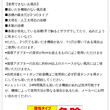
【使用できないお風呂】
■追いだき機能のない風呂釜
■浴槽の吸水穴が2つのタイプ
■大理石・人工大理石の浴槽
■木製の浴槽
■表面が劣化している浴槽(手で触るとザラザラしてたり、ぬれたよう
に乾きにくいなど)
※ただし、2つ穴でも追いだき機能があり、1つ穴が塞いである場合は
ご使用いただけます。
※循環アダプターの直径が9cmを超えるものにはご使用いただけませ
ん。
※循環アダプターの左右に約6cm以上のスペースがない風呂にはご使
用いただけません。
※自然冷媒ヒートポンプ給湯機はご使用前に必ず貯湯タンクを満タン
にしてから追いだきを開始してください。
※ジェットバス、24時間風呂も追いだき機能があれば洗浄可能です
が、機種によって使用方法が異なる場合があるため、メーカーにお問
い合わせください。