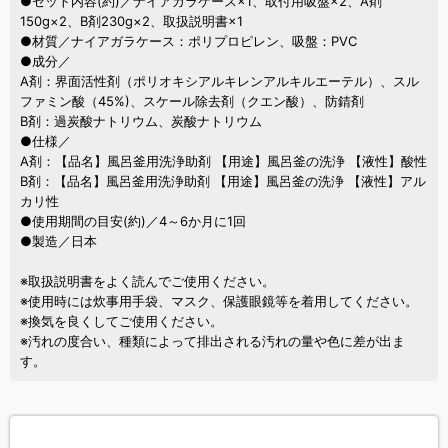
●セット内容(約)／ナイアガラケース×1、取付用吸盤×2、A剤
150g×2、B剤230g×2、取扱説明書×1
●材質／ナイアガラケース：ポリプロピレン、吸盤：PVC
●成分／
A剤：界面活性剤（ポリオキシアルキレンアルキルエーテル）、スル
ファミン酸（45%)、スケール除去剤（クエン酸）、防錆剤
B剤：過炭酸ナトリウム、炭酸ナトリウム
●仕様／
A剤：【品名】風呂釜用洗浄助剤 【用途】風呂釜の洗浄 【液性】酸性
B剤：【品名】風呂釜用洗浄助剤 【用途】風呂釜の洗浄 【液性】アル
カリ性
●使用期間の目安(約)／4～6か月に1回
●製造／日本
※取扱説明書をよく読んでご使用ください。
※使用時には炊事用手袋、マスク、保護眼鏡等を着用してください。
※換気を良くしてご使用ください。
※汚れの度合い、種類によって排出される汚れの量や色に差が出ま
す。