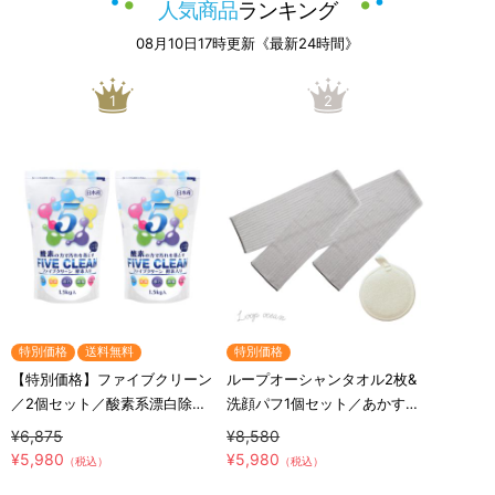
人気商品
ランキング
08月10日17時更新《最新24時間》
1
2
特別価格
送料無料
特別価格
【特別価格】ファイブクリーン
ループオーシャンタオル2枚&
／2個セット／酸素系漂白除菌
洗顔パフ1個セット／あかすり
洗浄剤(送料無料)
タオル
¥6,875
¥8,580
¥5,980
¥5,980
（税込）
（税込）