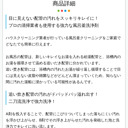
商品詳細
目に見えない配管の汚れをスッキリキレイに！
プロの清掃業者も使用する強力な風呂釜洗浄剤
ハウスクリーニング業者が行っている風呂釜クリーニングをご家庭で
どなたでも簡単に行えます。
お風呂の配管は、新しいキレイなお湯を入れる給湯配管と、浴槽内の
お湯を循環させて温める追いだき配管に分かれています。
追い焚き配管には、浴槽内の汚れたお湯が繰り返し循環することで目
には見えない皮脂や雑菌などがどんどん溜まっていくため、知らない
間に汚れた湯船に浸かっている可能性があるんです。
追い炊き配管の汚れがドバッドバッ溢れ出す！
二刀流洗浄で強力洗浄！
A剤を投入することで、配管にこびりついてしまった落ちにくい汚れ
を浮かび上がらせ、B剤でその浮き上がらせた汚れを発砲した泡と洗
浄力でキレイに洗い流します。