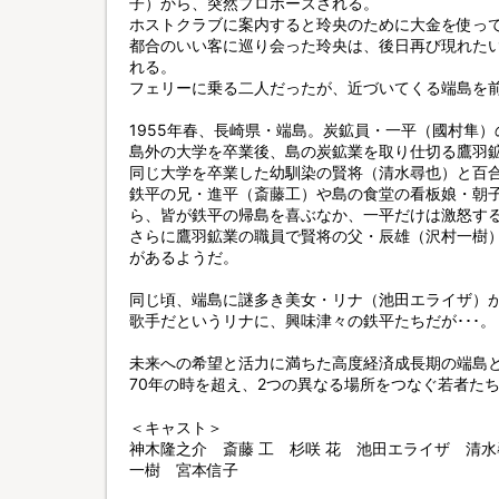
子）から、突然プロポーズされる。
ホストクラブに案内すると玲央のために大金を使っ
都合のいい客に巡り会った玲央は、後日再び現れた
れる。
フェリーに乗る二人だったが、近づいてくる端島を前
1955年春、長崎県・端島。炭鉱員・一平（國村隼
島外の大学を卒業後、島の炭鉱業を取り仕切る鷹羽
同じ大学を卒業した幼馴染の賢将（清水尋也）と百
鉄平の兄・進平（斎藤工）や島の食堂の看板娘・朝
ら、皆が鉄平の帰島を喜ぶなか、一平だけは激怒す
さらに鷹羽鉱業の職員で賢将の父・辰雄（沢村一樹
があるようだ。
同じ頃、端島に謎多き美女・リナ（池田エライザ）
歌手だというリナに、興味津々の鉄平たちだが･･･。
未来への希望と活力に満ちた高度経済成長期の端島
70年の時を超え、2つの異なる場所をつなぐ若者た
＜キャスト＞
神木隆之介 斎藤 工 杉咲 花 池田エライザ 清水尋也
一樹 宮本信子