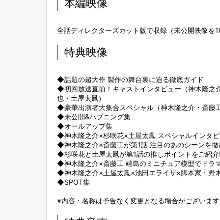
本編映像
全話ディレクターズカット版で収録（未公開映像を1
特典映像
◆話題の超大作 製作の舞台裏に迫る徹底ガイド
◆初回放送直前！キャストインタビュー（神木隆之
也・土屋太鳳）
◆豪華出演者大集合スペシャル（神木隆之介・斎藤
◆未公開&ハプニング集
◆オールアップ集
◆神木隆之介×杉咲花×土屋太鳳 スペシャルインタ
◆神木隆之介×斎藤工が第1話 注目のあのシーンを徹底
◆杉咲花と土屋太鳳が第1話の推しポイントをご紹介!
◆神木隆之介×斎藤工 端島のミニチュア模型でドラマ
◆神木隆之介×土屋太鳳×池田エライザ×脚本家・野
◆SPOT集
※内容・名称は予告なく変更となる場合がございます