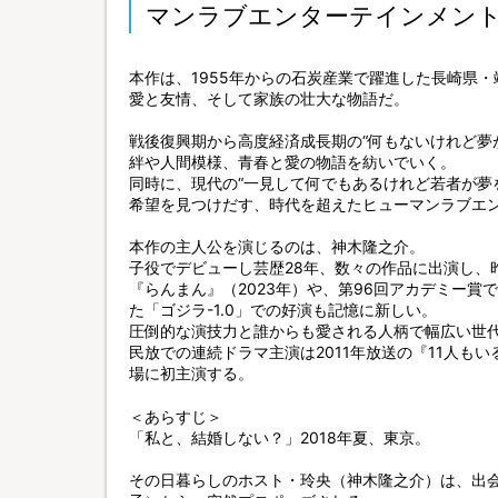
マンラブエンターテインメン
本作は、1955年からの石炭産業で躍進した長崎県
愛と友情、そして家族の壮大な物語だ。
戦後復興期から高度経済成長期の“何もないけれど夢
絆や人間模様、青春と愛の物語を紡いでいく。
同時に、現代の“一見して何でもあるけれど若者が夢
希望を見つけだす、時代を超えたヒューマンラブエ
本作の主人公を演じるのは、神木隆之介。
子役でデビューし芸歴28年、数々の作品に出演し、
『らんまん』（2023年）や、第96回アカデミー
た「ゴジラ-1.0」での好演も記憶に新しい。
圧倒的な演技力と誰からも愛される人柄で幅広い世
民放での連続ドラマ主演は2011年放送の『11人もい
場に初主演する。
＜あらすじ＞
「私と、結婚しない？」2018年夏、東京。
その日暮らしのホスト・玲央（神木隆之介）は、出