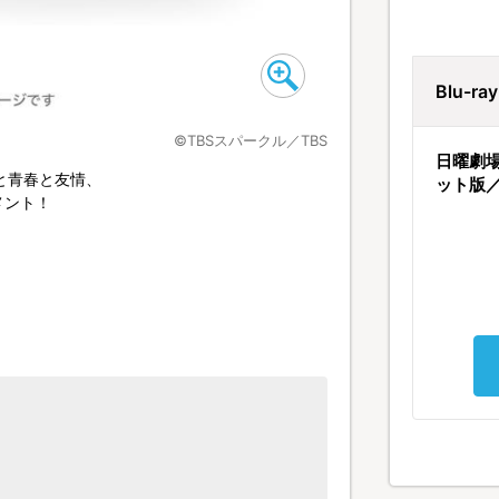
Blu-r
©TBSスパークル／TBS
日曜劇
と青春と友情、
ット版／
メント！