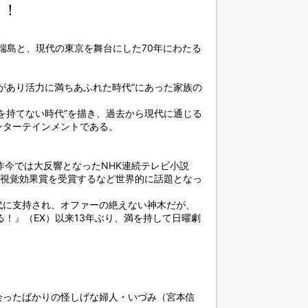
ト！
・端島と、現代の東京を舞台にした70年にわたる
があり活力に満ちあふれた時代”にあった家族の
を持てない時代”を描き、過去から現代に通じる
ンターテインメントである。
昨今では大反響となったNHK連続テレビ小説
賞で視覚効果賞を受賞するなど世界的に話題となっ
代に支持され、オファーの絶えない神木だが、
る！』（EX）以来13年ぶり、満を持して日曜劇
会ったばかりの怪しげな婦人・いづみ（宮本信