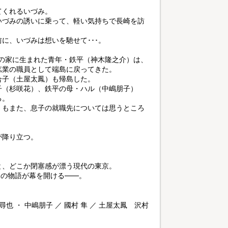
てくれるいづみ。
いづみの誘いに乗って、軽い気持ちで長崎を訪
に、いづみは想いを馳せて･･･。
）の家に生まれた青年・鉄平（神木隆之介）は、
鉱業の職員として端島に戻ってきた。
合子（土屋太鳳）も帰島した。
子（杉咲花）、鉄平の母・ハル（中嶋朋子）
る。
）もまた、息子の就職先については思うところ
が降り立つ。
と、どこか閉塞感が漂う現代の東京。
ちの物語が幕を開ける――。
 ・ 中嶋朋子 ／ 國村 隼 ／ 土屋太鳳 沢村