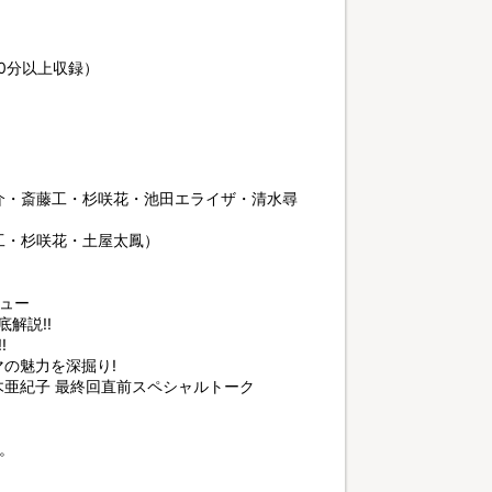
0分以上収録）
介・斎藤工・杉咲花・池田エライザ・清水尋
工・杉咲花・土屋太鳳）
ビュー
解説!!
!
の魅力を深掘り!
木亜紀子 最終回直前スペシャルトーク
。