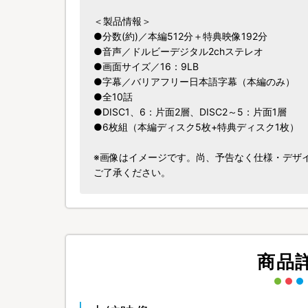
＜製品情報＞
●分数(約)／本編512分＋特典映像192分
●音声／ドルビーデジタル2chステレオ
●画面サイズ／16：9LB
●字幕／バリアフリー日本語字幕（本編のみ）
●全10話
●DISC1、6：片面2層、DISC2～5：片面1層
●6枚組（本編ディスク5枚+特典ディスク1枚）
※画像はイメージです。尚、予告なく仕様・デザ
ご了承ください。
商品