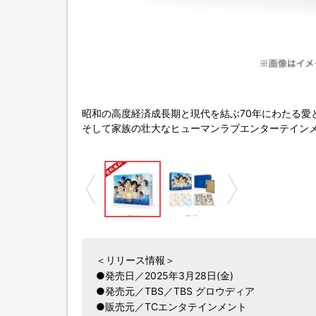
BSスパークル／TBS
昭和の高度経済成長期と現代を結ぶ70年にわたる愛
そして家族の壮大なヒューマンラブエンターテイン
＜リリース情報＞
●発売日／2025年3月28日(金)
●発売元／TBS／TBS グロウディア
●販売元／TCエンタテインメント