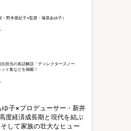
家・野木亜紀子×監督・塚原あゆ子）
。
演出担当の各話解説「ディレクターズノー
ョット集などを掲載！
。
あゆ子×プロデューサー・新井
高度経済成長期と現代を結ぶ
、そして家族の壮大なヒュー