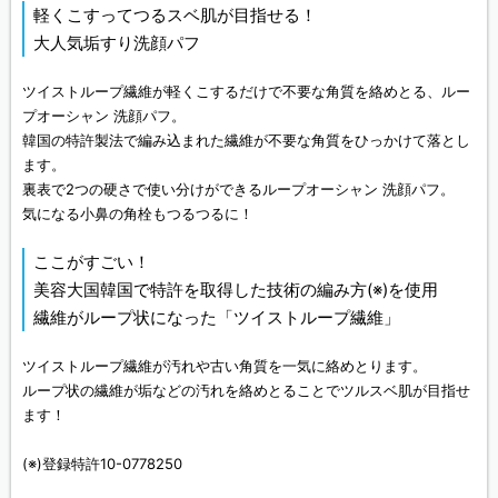
軽くこすってつるスベ肌が目指せる！
大人気垢すり洗顔パフ
ツイストループ繊維が軽くこするだけで不要な角質を絡めとる、ルー
プオーシャン 洗顔パフ。
韓国の特許製法で編み込まれた繊維が不要な角質をひっかけて落とし
ます。
裏表で2つの硬さで使い分けができるループオーシャン 洗顔パフ。
気になる小鼻の角栓もつるつるに！
ここがすごい！
美容大国韓国で特許を取得した技術の編み方(※)を使用
繊維がループ状になった「ツイストループ繊維」
ツイストループ繊維が汚れや古い角質を一気に絡めとります。
ループ状の繊維が垢などの汚れを絡めとることでツルスベ肌が目指せ
ます！
(※)登録特許10-0778250