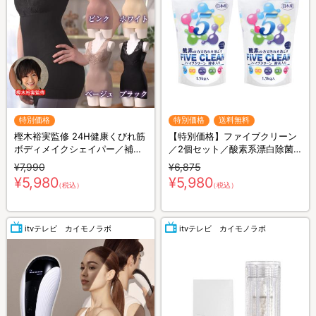
特別価格
特別価格
送料無料
樫木裕実監修 24H健康くびれ筋
【特別価格】ファイブクリーン
ボディメイクシェイパー／補整
／2個セット／酸素系漂白除菌
キャミソール／1枚4役
洗浄剤／(送料無料)
¥7,990
¥6,875
¥5,980
¥5,980
（税込）
（税込）
itvテレビ カイモノラボ
itvテレビ カイモノラボ