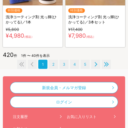
特別価格
特別価格
洗浄コーティング剤 光っ輝(ひ
洗浄コーティング剤 光っ輝(ひ
かってる)／1本
かってる)／3本セット
¥5,800
¥17,400
¥4,980
¥7,980
（税込）
（税込）
420
件
1件 〜 40件を表示
1
2
3
4
5
新規会員・メルマガ登録
ログイン
注文履歴
お気に入りリスト