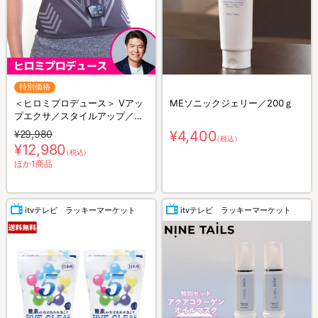
特別価格
＜ヒロミプロデュース＞ Vアッ
MEソニックジェリー／200ｇ
プエクサ／スタイルアップ／お
腹用EMS
¥29,980
¥4,400
（税込）
¥12,980
（税込）
ほか1商品
itvテレビ ラッキーマーケット
itvテレビ ラッキーマーケット