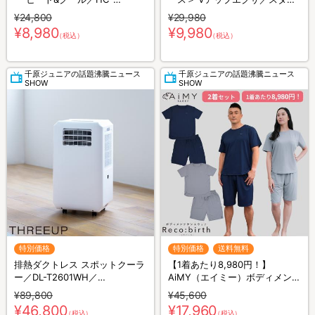
T2494WH
ルアップ／お腹EMS
¥24,800
¥29,980
¥8,980
¥9,980
（税込）
（税込）
千原ジュニアの話題沸騰ニュース
千原ジュニアの話題沸騰ニュース
SHOW
SHOW
特別価格
特別価格
送料無料
排熱ダクトレス スポットクーラ
【1着あたり8,980円！】
ー／DL-T2601WH／
AiMY（エイミー）ボディメンテ
THREEUP(スリーアップ)／取付
ナンスウェア リカバース／半袖
¥89,800
¥45,600
工事不要／除湿
半ズボン／2着セット／上下セ
¥46,800
¥17,960
（税込）
（税込）