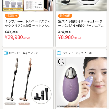
特別価格
特別価格
ミラブルzero トルネードスティ
空気清浄機能付サーキュレータ
ッククリア2本特別セット／シ
ー／CLEAN AIR(クリーンエア
ャワーヘッド
ー)／THREEUP(スリーアップ)
¥49,390
¥24,800
／軽量コンパクト／省エネ
¥29,980
¥8,980
（税込）
（税込）
itvテレビ カイモノラボ
itvテレビ カイモノラボ