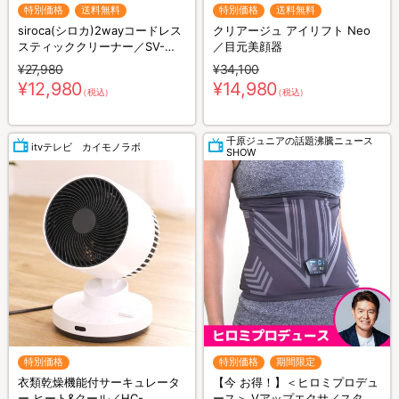
特別価格
送料無料
特別価格
送料無料
siroca(シロカ)2wayコードレス
クリアージュ アイリフト Neo
スティッククリーナー／SV-
／目元美顔器
S281
¥27,980
¥34,100
¥12,980
¥14,980
（税込）
（税込）
千原ジュニアの話題沸騰ニュース
itvテレビ カイモノラボ
SHOW
特別価格
特別価格
期間限定
衣類乾燥機能付サーキュレータ
【今 お得！】＜ヒロミプロデュ
ー ヒート&クール／HC-
ース＞ Vアップエクサ／スタイ