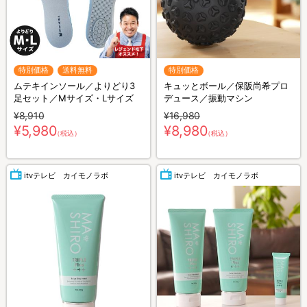
特別価格
送料無料
特別価格
ムテキインソール／よりどり3
キュッとボール／保阪尚希プロ
足セット／Mサイズ・Lサイズ
デュース／振動マシン
¥8,910
¥16,980
¥5,980
¥8,980
（税込）
（税込）
itvテレビ カイモノラボ
itvテレビ カイモノラボ