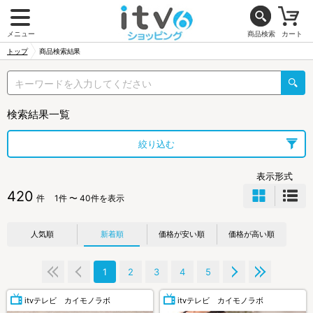
メニュー
商品検索
カート
トップ
商品検索結果
検索結果一覧
絞り込む
表示形式
420
件
1件 〜 40件を表示
人気順
新着順
価格が安い順
価格が高い順
1
2
3
4
5
itvテレビ カイモノラボ
itvテレビ カイモノラボ