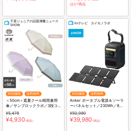
ット／リカバリーウェア
ほか1商品
千原ジュニアの話題沸騰ニュース
itvテレビ カイモノラボ
SHOW
特別価格
送料無料
特別価格
送料無料
＜50cm＞遮夏クール晴雨兼用
Anker ポータブル電源＆ソーラ
傘／サンブロックラボ／3段コ
ーパネルセット／230Wh／8ポ
ンパクト
ート／防災グッズ／災害対策
¥5,478
¥50,980
¥4,930
¥39,980
（税込）
（税込）