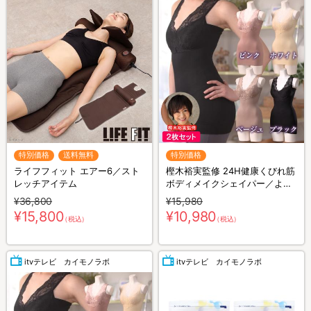
特別価格
送料無料
特別価格
ライフフィット エアー6／スト
樫木裕実監修 24H健康くびれ筋
レッチアイテム
ボディメイクシェイパー／より
どり2枚セット／補整キャミソ
¥36,800
¥15,980
ール／1枚4役
¥15,800
¥10,980
（税込）
（税込）
itvテレビ カイモノラボ
itvテレビ カイモノラボ