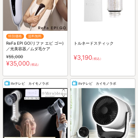
特別価格
送料無料
ReFa EPI GO(リファ エピ ゴー)
トルネードスティック
／光美容器／ムダ毛ケア
¥55,000
¥3,190
（税込）
¥35,000
（税込）
itvテレビ カイモノラボ
itvテレビ カイモノラボ