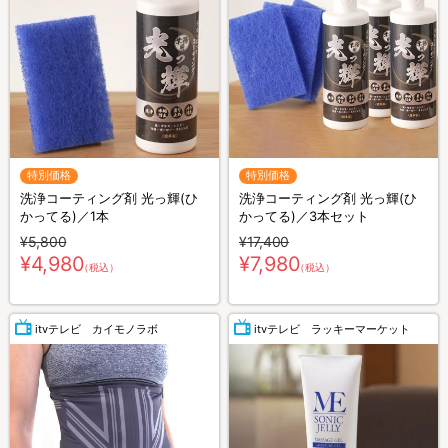
特別価格
特別価格
洗浄コーティング剤 光っ輝(ひ
洗浄コーティング剤 光っ輝(ひ
かってる)／1本
かってる)／3本セット
¥5,800
¥17,400
¥4,980
¥7,980
（税込）
（税込）
itvテレビ カイモノラボ
itvテレビ ラッキーマーケット