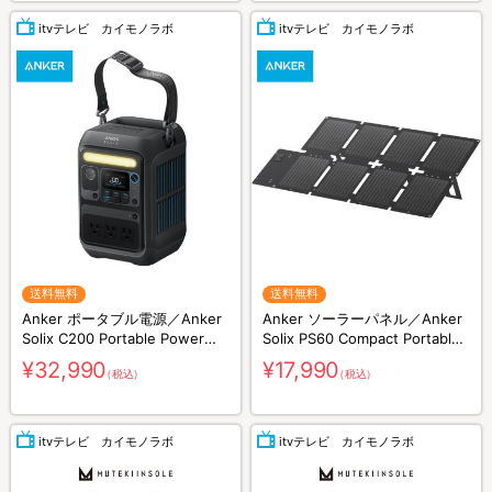
itvテレビ カイモノラボ
itvテレビ カイモノラボ
送料無料
送料無料
Anker ポータブル電源／Anker
Anker ソーラーパネル／Anker
Solix C200 Portable Power
Solix PS60 Compact Portable
Station／230Wh／8ポート／防
Solar Panel／60W／防災グッズ
¥32,990
¥17,990
（税込）
（税込）
災グッズ／災害対策
／災害対策
itvテレビ カイモノラボ
itvテレビ カイモノラボ