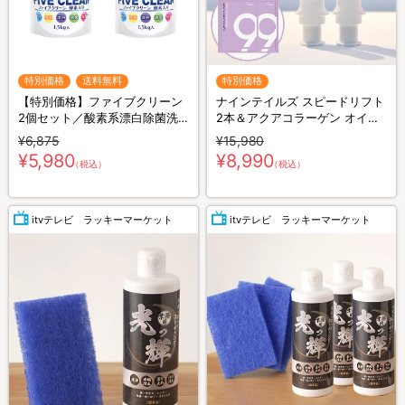
特別価格
送料無料
特別価格
【特別価格】ファイブクリーン
ナインテイルズ スピードリフト
2個セット／酸素系漂白除菌洗
2本＆アクアコラーゲン オイル
浄剤（送料無料）
マスク 2枚 特別セット
¥6,875
¥15,980
¥5,980
¥8,990
（税込）
（税込）
itvテレビ ラッキーマーケット
itvテレビ ラッキーマーケット