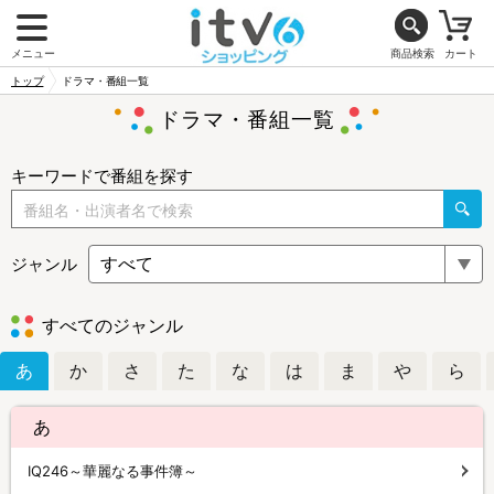
メニュー
商品検索
カート
トップ
ドラマ・番組一覧
ドラマ・番組一覧
キーワードで番組を探す
ジャンル
すべてのジャンル
あ
か
さ
た
な
は
ま
や
ら
あ
IQ246～華麗なる事件簿～