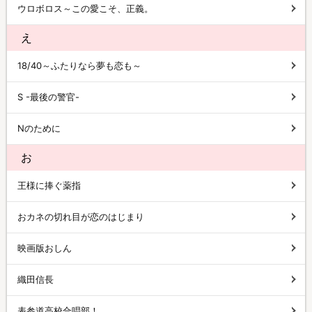
ウロボロス～この愛こそ、正義。
え
18/40～ふたりなら夢も恋も～
S -最後の警官-
Nのために
お
王様に捧ぐ薬指
おカネの切れ目が恋のはじまり
映画版おしん
織田信長
表参道高校合唱部！