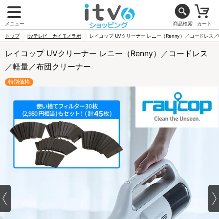
メニュー
商品検索
カート
トップ
itvテレビ カイモノラボ
レイコップ UVクリーナー レニー（Renny）／コードレス
レイコップ UVクリーナー レニー（Renny）／コードレス
／軽量／布団クリーナー
特別価格