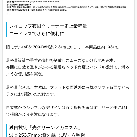
レイコップ布団クリーナー史上最軽量
コードレスでさらに便利に
旧モデル(※RS-300JWH)約2.3kgに対して、本商品は約1.03kg。
最軽量設計で手首の負担を解放しスムーズなかけ心地を追求。
布団に自然と重さがかかる最適なヘッド角度とハンドル設計で、滑る
ような使用感を実現。
最軽量化された本体は、フラットな面以外にも枕やソファ背面なども
ラクにお掃除いただけます。
自立式かつシンプルなデザインは置く場所を選ばず、サッと手に取れ
て掃除がより身近になります。
独自技術「光クリーンメカニズム」
波長253.7nmの紫外線（UV）を照射