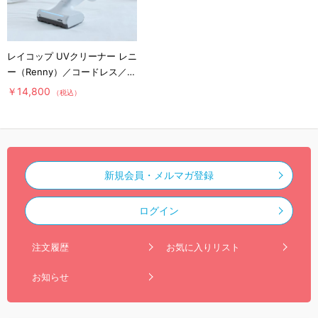
レイコップ UVクリーナー レニ
ー（Renny）／コードレス／軽
量／布団クリーナー
￥14,800
（税込）
新規会員・メルマガ登録
ログイン
注文履歴
お気に入りリスト
お知らせ