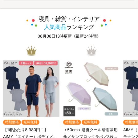
寝具・雑貨・インテリア
人気商品
ランキング
08月08日13時更新《最新24時間》
1
2
特別価格
送料無料
特別価格
送料無料
特別価
【1着あたり8,980円！】
＜50cm＞遮夏クール晴雨兼用
AiMY
AiMY（エイミー）ボディメン
傘／サンブロックラボ／3段コ
テナン