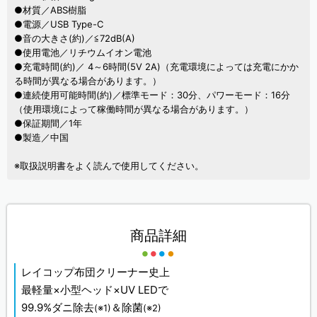
●材質／ABS樹脂
●電源／USB Type-C
●音の大きさ(約)／≦72dB(A)
●使用電池／リチウムイオン電池
●充電時間(約)／ 4～6時間(5V 2A)（充電環境によっては充電にかか
る時間が異なる場合があります。）
●連続使用可能時間(約)／標準モード：30分、パワーモード：16分
（使用環境によって稼働時間が異なる場合があります。）
●保証期間／1年
●製造／中国
※取扱説明書をよく読んで使用してください。
商品詳細
レイコップ布団クリーナー史上
最軽量×小型ヘッド×UV LEDで
99.9%ダニ除去
＆除菌
(※1)
(※2)