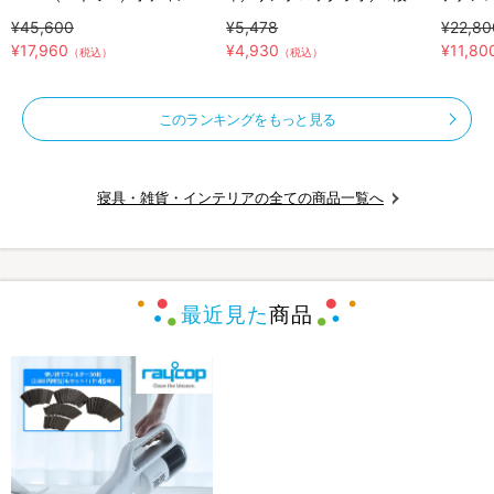
テナンスウェア リカバース／
ンパクト
半袖半
¥45,600
¥5,478
¥22,80
半袖半ズボン／2着セット／上
カバリ
¥17,960
¥4,930
¥11,80
（税込）
（税込）
下セット／リカバリーウェア
このランキングをもっと見る
寝具・雑貨・インテリアの全ての商品一覧へ
最近見た
商品