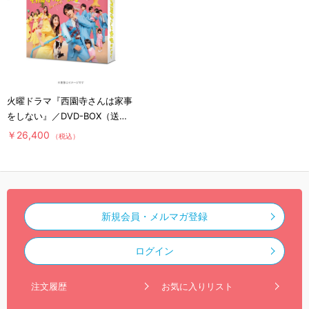
火曜ドラマ『西園寺さんは家事
をしない』／DVD-BOX（送料
無料・6枚組）
￥26,400
（税込）
新規会員・メルマガ登録
ログイン
注文履歴
お気に入りリスト