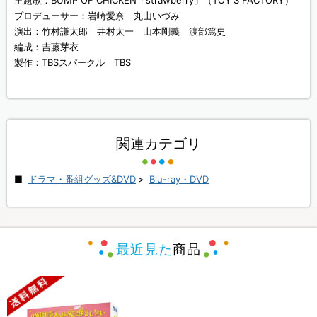
主題歌：BUMP OF CHICKEN「strawberry」（TOY'S FACTORY）
プロデューサー：岩崎愛奈 丸山いづみ
演出：竹村謙太郎 井村太一 山本剛義 渡部篤史
編成：吉藤芽衣
製作：TBSスパークル TBS
関連カテゴリ
ドラマ・番組グッズ&DVD
>
Blu-ray・DVD
最近見た
商品