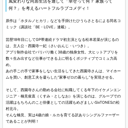
風変わりな同居生活を通して「幸せって何？ 家族って
何？」を考えるハートフルラブコメディ！
原作は「ホタルノヒカリ」などを手掛けたひうらさとるによる同名コ
ミック（講談社「BE・LOVE」連載）。
芸歴18年目にしてGP帯連続ドラマ初主演となる松本若菜が演じるの
は、主人公・西園寺一妃（さいおんじ・いつき）。
アプリ制作会社でバリバリ働く38歳の独身女性。大ヒットアプリを
数々生み出すなど仕事ができる上に明るくポジティブでコミュ力高
め。
あの手この手で家事をしない生活をしてきた西園寺さんは、マイホー
ムを買い、創意工夫を凝らした“家事ゼロの暮らし”を実現させる。
そして、西園寺さんの勤める会社に転職してくる年下のイケメンエン
ジニア・楠見俊直（くすみ・としなお）を演じるのは、グループでの
活躍はもちろんのこと俳優としての活躍もめざましいSixTONESの松
村北斗。
そんな楠見、実は4歳の娘・ルカを育てる訳ありシングルファーザー
であることが判明！