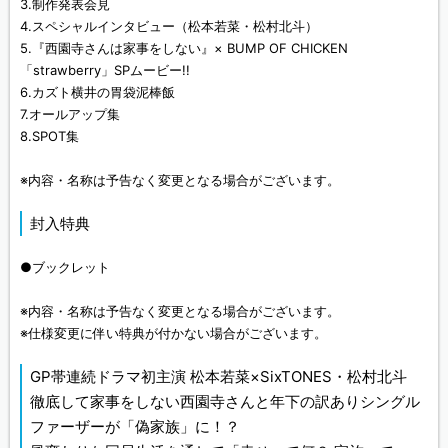
3.制作発表会見
4.スペシャルインタビュー（松本若菜・松村北斗）
5.『西園寺さんは家事をしない』× BUMP OF CHICKEN
「strawberry」SPムービー!!
6.カズト横井の胃袋泥棒飯
7.オールアップ集
8.SPOT集
※内容・名称は予告なく変更となる場合がございます。
封入特典
●ブックレット
※内容・名称は予告なく変更となる場合がございます。
※仕様変更に伴い特典が付かない場合がございます。
GP帯連続ドラマ初主演 松本若菜×SixTONES・松村北斗
徹底して家事をしない西園寺さんと年下の訳ありシングル
ファーザーが「偽家族」に！？