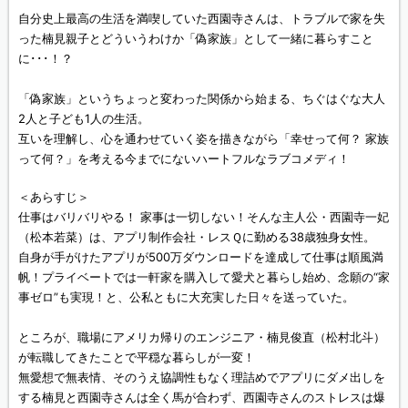
自分史上最高の生活を満喫していた西園寺さんは、トラブルで家を失
った楠見親子とどういうわけか「偽家族」として一緒に暮らすこと
に･･･！？
「偽家族」というちょっと変わった関係から始まる、ちぐはぐな大人
2人と子ども1人の生活。
互いを理解し、心を通わせていく姿を描きながら「幸せって何？ 家族
って何？」を考える今までにないハートフルなラブコメディ！
＜あらすじ＞
仕事はバリバリやる！ 家事は一切しない！そんな主人公・西園寺一妃
（松本若菜）は、アプリ制作会社・レスＱに勤める38歳独身女性。
自身が手がけたアプリが500万ダウンロードを達成して仕事は順風満
帆！プライベートでは一軒家を購入して愛犬と暮らし始め、念願の“家
事ゼロ”も実現！と、公私ともに大充実した日々を送っていた。
ところが、職場にアメリカ帰りのエンジニア・楠見俊直（松村北斗）
が転職してきたことで平穏な暮らしが一変！
無愛想で無表情、そのうえ協調性もなく理詰めでアプリにダメ出しを
する楠見と西園寺さんは全く馬が合わず、西園寺さんのストレスは爆