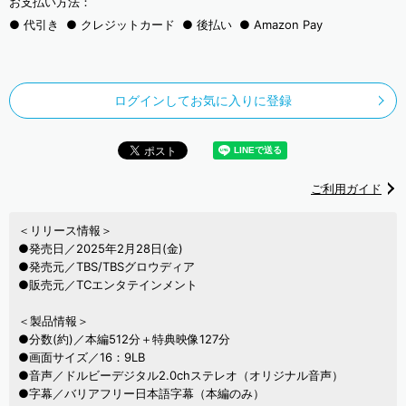
お支払い方法：
代引き
クレジットカード
後払い
Amazon Pay
ログインしてお気に入りに登録
ご利用ガイド
＜リリース情報＞
●発売日／2025年2月28日(金)
●発売元／TBS/TBSグロウディア
●販売元／TCエンタテインメント
＜製品情報＞
●分数(約)／本編512分＋特典映像127分
●画面サイズ／16：9LB
●音声／ドルビーデジタル2.0chステレオ（オリジナル音声）
●字幕／バリアフリー日本語字幕（本編のみ）