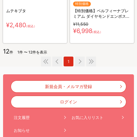
特別価格
ムテキブタ
【特別価格】ベルフィーナプレ
ミアム ダイヤモンドエンボスパ
ン プラス 蓋付24cm深型／フラ
¥2,480
¥11,550
（税込）
イパン
¥6,998
（税込）
12
件
1件 〜 12件を表示
1
新規会員・メルマガ登録
ログイン
注文履歴
お気に入りリスト
お知らせ