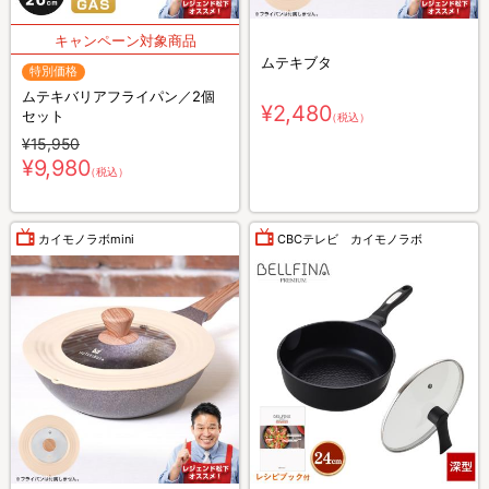
ムテキブタ
特別価格
ムテキバリアフライパン／2個
¥2,480
セット
（税込）
¥15,950
¥9,980
（税込）
カイモノラボmini
CBCテレビ カイモノラボ