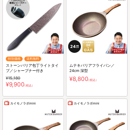
特別価格
送料無料
ストーンバリア包丁ライトタイ
ムテキバリアフライパン／
プ／シャープナー付き
24cm 深型
¥15,180
¥8,800
（税込）
¥9,900
（税込）
カイモノラボmini
カイモノラボmini