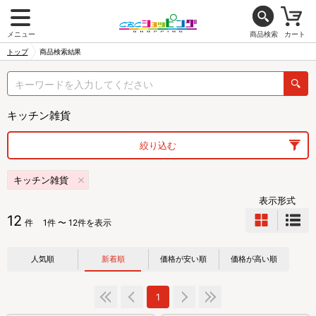
メニュー
商品検索
カート
トップ
商品検索結果
キッチン雑貨
絞り込む
キッチン雑貨
表示形式
12
件
1件 〜 12件を表示
人気順
新着順
価格が安い順
価格が高い順
1