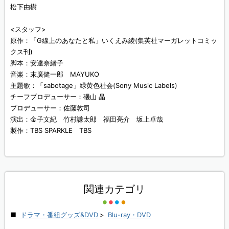
松下由樹
<スタッフ>
原作：「G線上のあなたと私」いくえみ綾(集英社マーガレットコミッ
クス刊)
脚本：安達奈緒子
音楽：末廣健一郎 MAYUKO
主題歌：「sabotage」緑黄色社会(Sony Music Labels)
チーフプロデューサー：磯山 晶
プロデューサー：佐藤敦司
演出：金子文紀 竹村謙太郎 福田亮介 坂上卓哉
製作：TBS SPARKLE TBS
関連カテゴリ
ドラマ・番組グッズ&DVD
>
Blu-ray・DVD