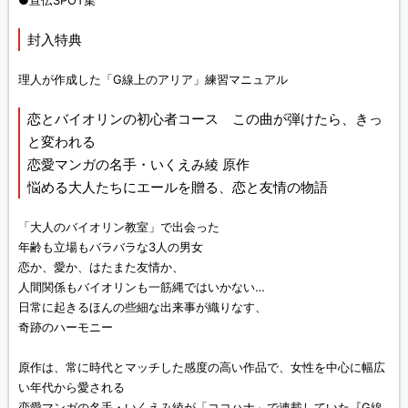
●宣伝SPOT集
封入特典
理人が作成した「G線上のアリア」練習マニュアル
恋とバイオリンの初心者コース この曲が弾けたら、きっ
と変われる
恋愛マンガの名手・いくえみ綾 原作
悩める大人たちにエールを贈る、恋と友情の物語
「大人のバイオリン教室」で出会った
年齢も立場もバラバラな3人の男女
恋か、愛か、はたまた友情か、
人間関係もバイオリンも一筋縄ではいかない…
日常に起きるほんの些細な出来事が織りなす、
奇跡のハーモニー
原作は、常に時代とマッチした感度の高い作品で、女性を中心に幅広
い年代から愛される
恋愛マンガの名手・いくえみ綾が「ココハナ」で連載していた『G線