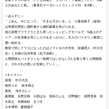
上のあなたと私』（集英社マーガレットコミックス刊・全4巻）。
＜あらすじ＞
「ごめん、今になって」「すきな子がいる」と、小暮也映子（波瑠）
は寿退社間近に婚約者から婚約破棄を告げられる。
放心状態でフラフラと立ち寄ったショッピングモールで「G線上のア
リア」の生演奏を耳にしたのをきっかけに、大人のバイオリン教室に
通い始める。
教室で同じクラスになったのはイマドキの大学生・加瀬理人（中川大
志）と主婦の北河幸恵（松下由樹）。
人間関係もバイオリンも一筋縄ではいかない3人を取り巻く人間模様
と、それぞれの想いが交錯していく…。
<キャスト>
波瑠 中川大志
桜井ユキ 鈴木伸之
真魚 滝沢カレン
森岡龍 永野宗典 小西はる 池谷のぶえ 日野陽仁 長野里美 信
太昌之 矢崎由紗 きづき
小木博明 夏樹陽子