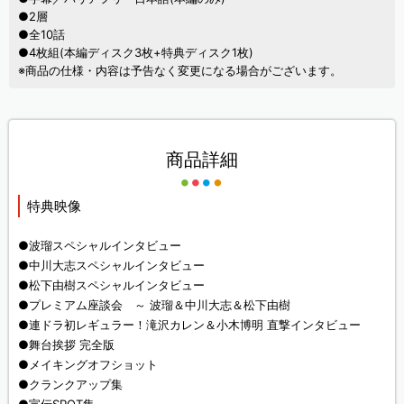
●2層
●全10話
●4枚組(本編ディスク3枚+特典ディスク1枚)
※商品の仕様・内容は予告なく変更になる場合がございます。
商品詳細
特典映像
●波瑠スペシャルインタビュー
●中川大志スペシャルインタビュー
●松下由樹スペシャルインタビュー
●プレミアム座談会 ～ 波瑠＆中川大志＆松下由樹
●連ドラ初レギュラー！滝沢カレン＆小木博明 直撃インタビュー
●舞台挨拶 完全版
●メイキングオフショット
●クランクアップ集