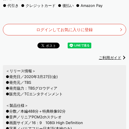
代引き
クレジットカード
後払い
Amazon Pay
ログインしてお気に入りに登録
ご利用ガイド
＜リリース情報＞
●発売日／2020年3月27日(金)
●発売元／TBS
●発売協力：TBSグロウディア
●販売元／TCエンタテインメント
＜製品仕様＞
●分数／本編488分＋特典映像92分
●音声／リニアPCM2chステレオ
●画面サイズ／16：9 1080i High Definition
●字幕／バリアフリー日本語(本編のみ)