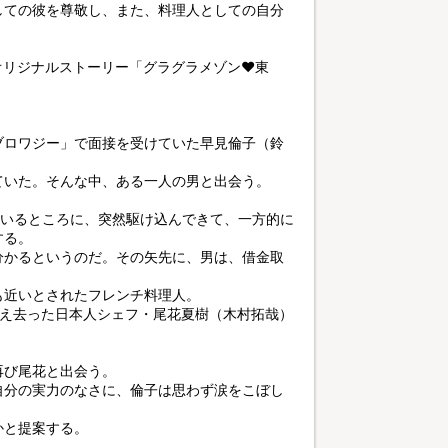
しての彼を尊敬し、また、料理人としての自分
）オリジナルストーリー「グラグラメゾン♥東
ブロワジー」で面接を受けていた早見倫子（鈴
ていた。そんな中、ある一人の男と出会う。
ているところに、突然駆け込んできて、一方的に
する。
分かるというのだ。その矢先に、男は、借金取
も近いとされたフレンチ料理人。
消え去った日本人シェフ・尾花夏樹（木村拓哉）
再び尾花と出会う。
自分の実力のなさに、倫子は思わず涙をこぼし
かと提案する。