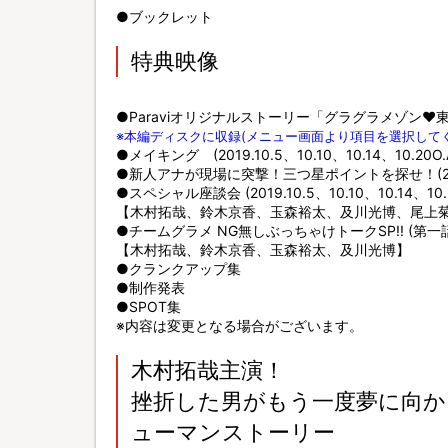
●ブックレット
特典映像
●Paraviオリジナルストーリー「グラグラメゾン
※本編ディスクに収録(メニュー画面より項目を選択して
●メイキング (2019.10.5、10.10、10.14、10.20O.A
●新人アナが現場に突撃！三つ星ポイントを探せ！(2019.10.
●スペシャル座談会 (2019.10.5、10.10、10.14、10.2
【木村拓哉、鈴木京香、玉森裕太、及川光博、尾上
●チームグラメ NG無しぶっちゃけトークSP!! (第
【木村拓哉、鈴木京香、玉森裕太、及川光博】
●クランクアップ集
●制作発表
●SPOT集
※内容は変更となる場合がございます。
木村拓哉主演！
挫折した男がもう一度夢に向かう
ューマンストーリー