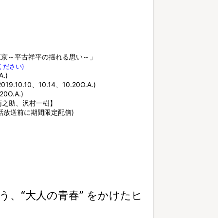
♥東京～平古祥平の揺れる思い～」
ください)
.)
10、10.14、10.20O.A.)
0O.A.)
菊之助、沢村一樹】
一話放送前に期間限定配信)
、“大人の青春” をかけたヒ