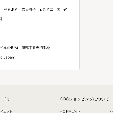
寛一郎 朝倉あき 吉谷彩子 石丸幹二 岩下尚
樹
ル(INUA) 服部栄養専門学校
c Japan）
テゴリ
CBCショッピングについて
ダイエット
ご利用ガイド