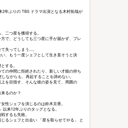
 以来2年ぶりの TBS ドラマ出演となる木村拓哉が
ち、二つ星を獲得する。
一方で、どうしても三つ星に手が届かず、プレ
全て失ってしまう…。
会い、もう一度シェフとして生き直そうと決
標とする。
つての仲間に拒絶されたり、新しい才能の持ち
突しながらも、再起することを諦めない。
以上を目指す、そんな彼の姿を見て、周囲の
出来るのか？
す女性シェフを演じるのは鈴木京香。
』以来12年ぶりのタッグとなる。
挑戦するも失敗。
じるシェフと出会い 「星を取らせてやる」 と