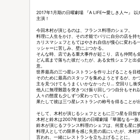
2017年1月期の日曜劇場 『A LIFE〜愛しき人〜』
主演！
今回木村が演じるのは、フランス料理のシェフ。
料理に人生をかけ、その才能でパリに自分の店を持
カリスマシェフともてはやされ自信が慢心に変わる
ッシャーに苦しみ、壁にぶつかる。
そんな時、店である重大事件が起こり、店も仲間も
どん底まで落ちた彼だったが、ある女性シェフと出
意。
世界最高の三つ星レストランを作り上げることを目
そのために最高のスタッフを集めようとするが、か
主を見つけてもうまくいかなかったり… 空回りし衝
他人に無理難題を突きつけ振り回しつつ自分もそれ
人々の態度も少しずつ変わっていく。
果たして彼は三つ星レストランの称号を得ることが
そして、木村が演じるシェフとともに三つ星を目指
木村と鈴木は2007年放送の日曜劇場『華麗なる一族
鈴木が演じるフランス料理のシェフは、何度も星に
料理人としての限界を感じ失意の底にいたが、木村演
言われ、一緒にレストランを立ち上げることに。