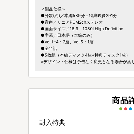
＜製品仕様＞
●分数(約)／本編589分＋特典映像291分
●音声／リニアPCM2chステレオ
●画面サイズ／16:9 1080i High Definition
●字幕／日本語（本編のみ）
●Vol.1~4：2層、Vol.5：1層
●全11話
●5枚組（本編ディスク4枚+特典ディスク1枚）
※デザイン・仕様は予告なく変更となる場合があ
商品
封入特典