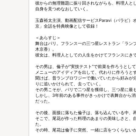
彼からの無理難題に振り回されながらも、料理人と
自身を見つめなおしていく。
玉森裕太主演、動画配信サービスParavi（パラビ
京」全話を特典映像として収録！
＜あらすじ＞
舞台はパリ。フランス一の三つ星レストラン「ラン
木京香）。
彼女は、料理人としての人生をかけてフランスにき
その男は、倫子が“実技テスト”で前菜を作ろうとし
メニューのアイディアを出して、代わりに作ろうと
聞けば、昔ランブロワジーで働いていたから好みが
りに追いかけられて、去っていく。
その男こそが、パリで二つ星を獲得し、三つ星に最
しかし、3年前のある事件がきっかけで表舞台から
だった。
その後、面接に落ちた倫子は、落ち込んでいる中、
そこで、尾花が作った料理のあまりの美味しさと、
た。
その時、尾花は倫子に突然、一緒に店をつくらない