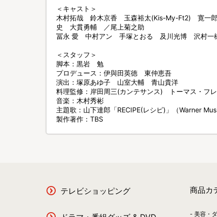
＜キャスト＞
木村拓哉 鈴木京香 玉森裕太(Kis-My-Ft2) 
史 大貫勇輔 ／尾上菊之助
冨永 愛 中村アン 手塚とおる 及川光博 沢村一
＜スタッフ＞
脚本：黒岩 勉
プロデュース：伊與田英徳 東仲恵吾
演出：塚原あゆ子 山室大輔 青山貴洋
料理監修：岸田周三(カンテサンス) トーマス・フレベ
音楽：木村秀彬
主題歌：山下達郎「RECIPE(レシピ)」（Warner Musi
製作著作：TBS
商品カ
テレビショッピング
美容・