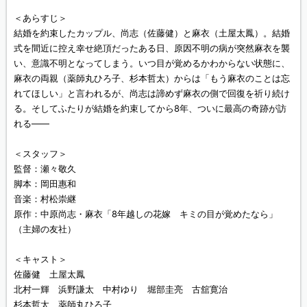
＜あらすじ＞
結婚を約束したカップル、尚志（佐藤健）と麻衣（土屋太鳳）。結婚
式を間近に控え幸せ絶頂だったある日、原因不明の病が突然麻衣を襲
い、意識不明となってしまう。いつ目が覚めるかわからない状態に、
麻衣の両親（薬師丸ひろ子、杉本哲太）からは「もう麻衣のことは忘
れてほしい」と言われるが、尚志は諦めず麻衣の側で回復を祈り続け
る。そしてふたりが結婚を約束してから8年、ついに最高の奇跡が訪
れる――
＜スタッフ＞
監督：瀬々敬久
脚本：岡田惠和
音楽：村松崇継
原作：中原尚志・麻衣「8年越しの花嫁 キミの目が覚めたなら」
（主婦の友社）
＜キャスト＞
佐藤健 土屋太鳳
北村一輝 浜野謙太 中村ゆり 堀部圭亮 古舘寛治
杉本哲太 薬師丸ひろ子