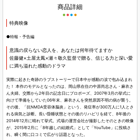
商品詳細
特典映像
●特報・予告編
意識の戻らない恋人を、あなたは何年待てますか
佐藤健×土屋太鳳×瀬々敬久監督で贈る、信じる力と深い愛
に満ち溢れた感動のドラマ
実際に起きた奇跡のラブストーリーで日本中が感動の涙で包み込まれ
た！ 本作のモデルとなったのは、岡山県在住の中原尚志さん・麻衣さ
ん夫婦。交際から2年目の記念日にプロポーズ、2007年3月の挙式に
向けて準備をしていた06年末、麻衣さんを突然原因不明の病が襲う。
その後、「抗NMDA受容体脳炎」という、発症率が300万人に1人とさ
れる病気と診断。長い昏睡状態とその後のリハビリを経て、8年後の
2014年12月に晴れて挙式。式場の運営会社が撮影したそのときの映像
が、2015年2月に「8年越しの結婚式」として「YouTube」に投稿さ
れ、瞬く間に口コミで広がり話題となった。