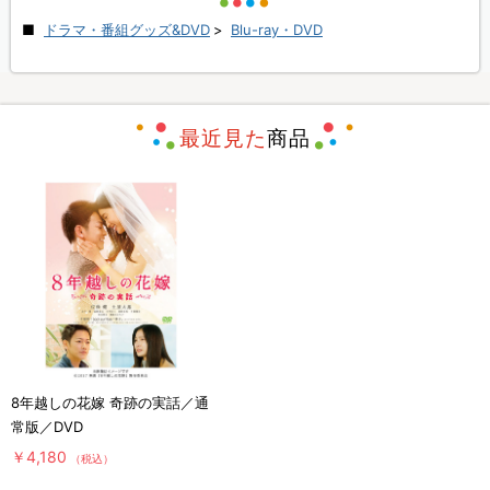
ドラマ・番組グッズ&DVD
>
Blu-ray・DVD
最近見た
商品
8年越しの花嫁 奇跡の実話／通
常版／DVD
￥4,180
（税込）