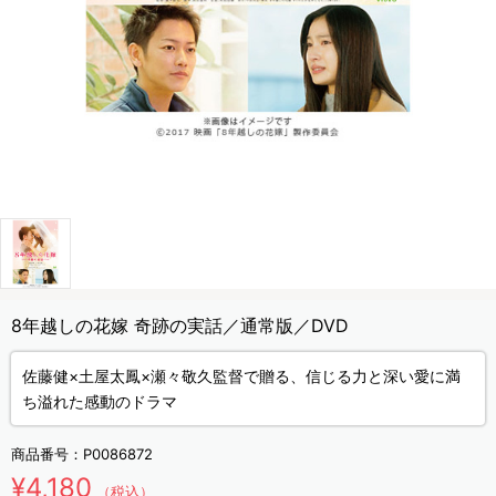
8年越しの花嫁 奇跡の実話／通常版／DVD
佐藤健×土屋太鳳×瀬々敬久監督で贈る、信じる力と深い愛に満
ち溢れた感動のドラマ
商品番号：
P0086872
¥4,180
（税込）