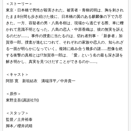
＜ストーリー＞
東京・日本橋で男性が殺害された。被害者・青柳武明は、胸を刺され
たまま8分間も歩き続けた後に、日本橋の翼のある麒麟像の下で力尽
きた。一方、容疑者の男・八島冬樹は、現場から逃亡する際、車に轢
かれて意識不明となった。八島の恋人・中原香織は、彼の無実を訴え
るのだが……。事件の捜査に当たるのは、切れ者刑事・「新参者」加
賀恭一郎。捜査が進むにつれて、それぞれの家族や恋人の、知られざ
る一面が明らかになっていく。複雑に絡み合う幾多の謎……想像を絶
する衝撃の真相とは!?加賀恭一郎は、「愛」という名の最も深き謎を
解き明かし、真実を見つけだすことができるのか……。
＜キャスト＞
阿部 寛 新垣結衣 溝端淳平／中井貴一
＜原作＞
東野圭吾(講談社刊)
＜スタッフ＞
監督／土井裕泰
脚本／櫻井武晴