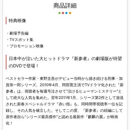
商品詳細
特典映像
・劇場予告編
・TVスポット集
・プロモーション映像
日本中が泣いた大ヒットドラマ『新参者』の劇場版が待望
のDVDで登場！
ベストセラー作家・東野圭吾がデビュー当時から描き続ける刑事・加
賀恭一郎シリーズ。2010年4月、阿部寛主演でTVドラマ化された『新
参者』は、視聴者を毎週号泣させて“泣けるヒューマンミステリー"と
して絶大な人気を集めた。翌年2011年1月、シリーズ第2作として放送
された新春スペシャルドラマ『赤い指』も、同時間帯視聴率一位を記
録し、その人気を確立した。そしてこの度、『新参者』の続編にして
原作者自ら“シリーズ最高傑作"と認める最新作『麒麟の翼』が映画
化！