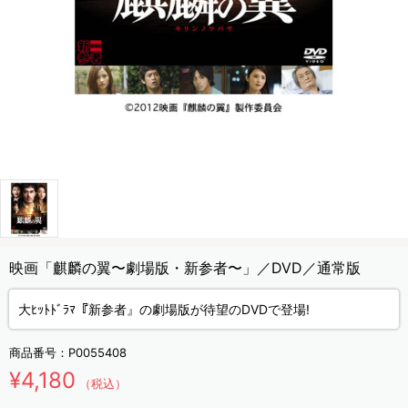
映画「麒麟の翼〜劇場版・新参者〜」／DVD／通常版
大ﾋｯﾄﾄﾞﾗﾏ『新参者』の劇場版が待望のDVDで登場!
商品番号：
P0055408
¥4,180
（税込）