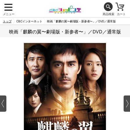
メニュー
商品検索
カート
トップ
CBCインターネット
映画「麒麟の翼〜劇場版・新参者〜」／DVD／通常版
映画「麒麟の翼〜劇場版・新参者〜」／DVD／通常版