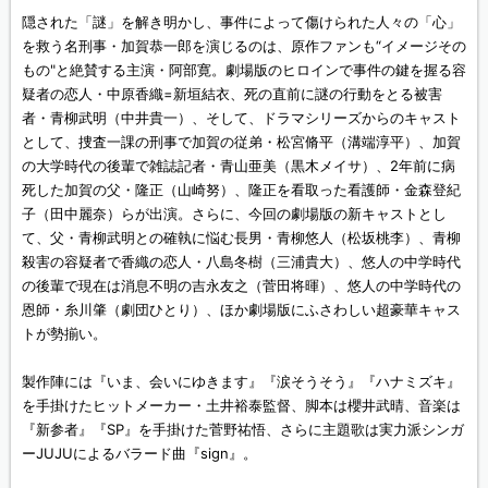
隠された「謎」を解き明かし、事件によって傷けられた人々の「心」
を救う名刑事・加賀恭一郎を演じるのは、原作ファンも“イメージその
もの"と絶賛する主演・阿部寛。劇場版のヒロインで事件の鍵を握る容
疑者の恋人・中原香織=新垣結衣、死の直前に謎の行動をとる被害
者・青柳武明（中井貴一）、そして、ドラマシリーズからのキャスト
として、捜査一課の刑事で加賀の従弟・松宮脩平（溝端淳平）、加賀
の大学時代の後輩で雑誌記者・青山亜美（黒木メイサ）、2年前に病
死した加賀の父・隆正（山崎努）、隆正を看取った看護師・金森登紀
子（田中麗奈）らが出演。さらに、今回の劇場版の新キャストとし
て、父・青柳武明との確執に悩む長男・青柳悠人（松坂桃李）、青柳
殺害の容疑者で香織の恋人・八島冬樹（三浦貴大）、悠人の中学時代
の後輩で現在は消息不明の吉永友之（菅田将暉）、悠人の中学時代の
恩師・糸川肇（劇団ひとり）、ほか劇場版にふさわしい超豪華キャス
トが勢揃い。
製作陣には『いま、会いにゆきます』『涙そうそう』『ハナミズキ』
を手掛けたヒットメーカー・土井裕泰監督、脚本は櫻井武晴、音楽は
『新参者』『SP』を手掛けた菅野祐悟、さらに主題歌は実力派シンガ
ーJUJUによるバラード曲『sign』。