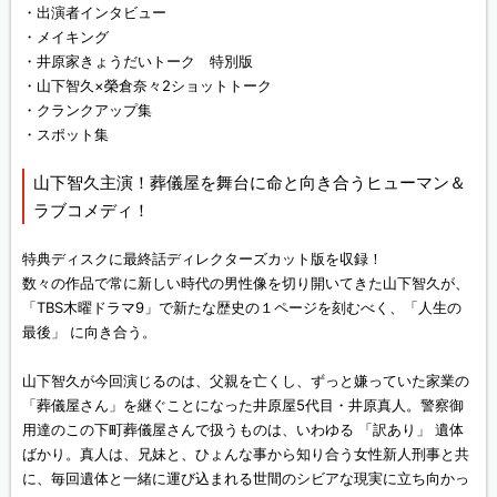
・出演者インタビュー
・メイキング
・井原家きょうだいトーク 特別版
・山下智久×榮倉奈々2ショットトーク
・クランクアップ集
・スポット集
山下智久主演！葬儀屋を舞台に命と向き合うヒューマン＆
ラブコメディ！
特典ディスクに最終話ディレクターズカット版を収録！
数々の作品で常に新しい時代の男性像を切り開いてきた山下智久が、
「TBS木曜ドラマ9」で新たな歴史の１ページを刻むべく、「人生の
最後」 に向き合う。
山下智久が今回演じるのは、父親を亡くし、ずっと嫌っていた家業の
「葬儀屋さん」を継ぐことになった井原屋5代目・井原真人。警察御
用達のこの下町葬儀屋さんで扱うものは、いわゆる 「訳あり」 遺体
ばかり。真人は、兄妹と、ひょんな事から知り合う女性新人刑事と共
に、毎回遺体と一緒に運び込まれる世間のシビアな現実に立ち向かっ