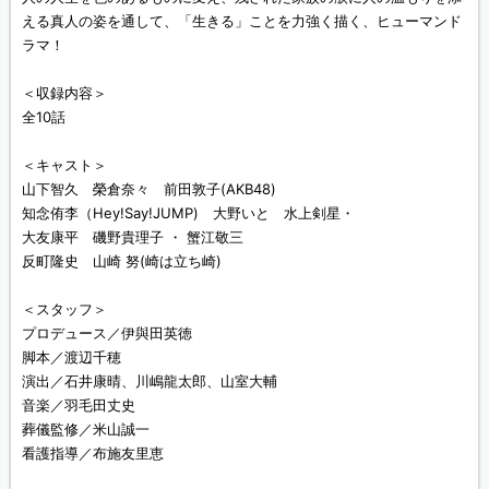
える真人の姿を通して、「生きる」ことを力強く描く、ヒューマンド
ラマ！
＜収録内容＞
全10話
＜キャスト＞
山下智久 榮倉奈々 前田敦子(AKB48)
知念侑李（Hey!Say!JUMP) 大野いと 水上剣星・
大友康平 磯野貴理子 ・ 蟹江敬三
反町隆史 山崎 努(崎は立ち崎)
＜スタッフ＞
プロデュース／伊與田英徳
脚本／渡辺千穂
演出／石井康晴、川嶋龍太郎、山室大輔
音楽／羽毛田丈史
葬儀監修／米山誠一
看護指導／布施友里恵