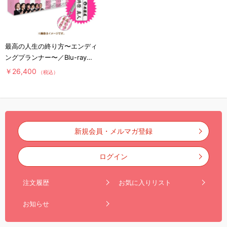
最高の人生の終り方〜エンディ
ングプランナー〜／Blu-ray
BOX（送料無料）
￥26,400
（税込）
新規会員・メルマガ登録
ログイン
注文履歴
お気に入りリスト
お知らせ