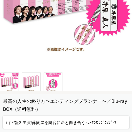
最高の人生の終り方〜エンディングプランナー〜／Blu-ray
BOX（送料無料）
山下智久主演!葬儀屋を舞台に命と向き合うﾋｭｰﾏﾝ&ﾗﾌﾞｺﾒﾃﾞｨ!