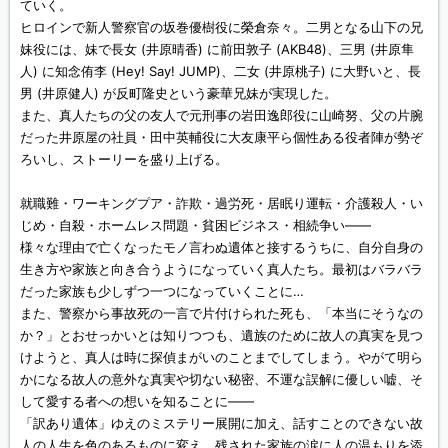
ていく。
ヒロインで新人警察官の坂巻優樹役に榮倉奈々。二男となる山下の兄
妹役には、妹で長女 (井原晴香) に前田敦子 (AKB48)、三男 (井原隼
人) に知念侑李 (Hey! Say! JUMP)、二女 (井原桃子) に大野いと、長
男 (井原健人) が反町隆史という豪華兄妹が実現した。
また、真人たちの父の友人で元刑事の岩田逸郎役に山崎努、父の片腕
だった井原屋の社員・田中英輔役に大友康平ら個性ある役者陣が勢ぞ
ろいし、ストーリーを盛り上げる。
就職難・ワーキングプア・詐欺・過労死・居眠り運転・介護殺人・い
じめ・自殺・ホームレス問題・貧困ビジネス・相続争い——
様々な理由で亡くなったモノ言わぬ遺体と接するうちに、自分自身の
生き方や家族と向き合うようになっていく真人たち。最初はバラバラ
だった家族も少しずつ一つになっていくことに…
また、警察から事故死の一言で片付けられた死も、「本当にそうなの
か？」とおせっかいとは知りつつも、遺族のために故人の真実を見つ
けようと、真人は時に探偵まがいのことまでしてしまう。やがて明ら
かになる故人の意外な真実や切ない秘密、不運な誤解に優しい嘘、そ
して愛する者への想いを知ることに——
「訳あり遺体」ゆえのミステリー展開に加え、話すことのできない故
人の人生を色のあるものに変え、残された家族の涙に人の温もりを添