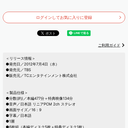
ログインしてお気に入りに登録
ご利用ガイド
＜リリース情報＞
●発売日／2012年7月4日（水）
●発売元／TBS
●販売元／TCエンタテインメント株式会社
＜製品仕様＞
●分数(約)／本編477分＋特典映像134分
●音声／日本語 リニアPCM 2ch ステレオ
●画面サイズ／16：9
●字幕／日本語
●1層
●6枚組（本編ディスク5枚＋特典ディスク1枚）