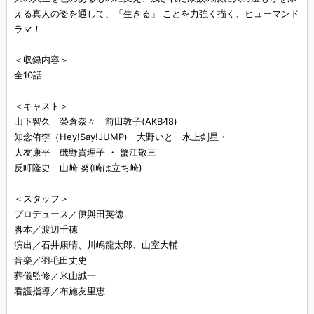
える真人の姿を通して、「生きる」 ことを力強く描く、ヒューマンド
ラマ！
＜収録内容＞
全10話
＜キャスト＞
山下智久 榮倉奈々 前田敦子(AKB48)
知念侑李（Hey!Say!JUMP) 大野いと 水上剣星・
大友康平 磯野貴理子 ・ 蟹江敬三
反町隆史 山崎 努(崎は立ち崎)
＜スタッフ＞
プロデュース／伊與田英徳
脚本／渡辺千穂
演出／石井康晴、川嶋龍太郎、山室大輔
音楽／羽毛田丈史
葬儀監修／米山誠一
看護指導／布施友里恵