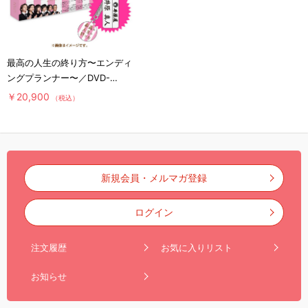
最高の人生の終り方〜エンディ
ングプランナー〜／DVD-
BOX（送料無料）
￥20,900
（税込）
新規会員・メルマガ登録
ログイン
注文履歴
お気に入りリスト
お知らせ