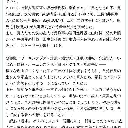
ていく。
ヒロインで新人警察官の坂巻優樹役に榮倉奈々。二男となる山下の兄
妹役には、妹で長女 (井原晴香) に前田敦子 (AKB48)、三男 (井原隼
人) に知念侑李 (Hey! Say! JUMP)、二女 (井原桃子) に大野いと、長
男 (井原健人) が反町隆史という豪華兄妹が実現した。
また、真人たちの父の友人で元刑事の岩田逸郎役に山崎努、父の片腕
だった井原屋の社員・田中英輔役に大友康平ら個性ある役者陣が勢ぞ
ろいし、ストーリーを盛り上げる。
就職難・ワーキングプア・詐欺・過労死・居眠り運転・介護殺人・い
じめ・自殺・ホームレス問題・貧困ビジネス・相続争い——
様々な理由で亡くなったモノ言わぬ遺体と接するうちに、自分自身の
生き方や家族と向き合うようになっていく真人たち。最初はバラバラ
だった家族も少しずつ一つになっていくことに…
また、警察から事故死の一言で片付けられた死も、「本当にそうなの
か？」とおせっかいとは知りつつも、遺族のために故人の真実を見つ
けようと、真人は時に探偵まがいのことまでしてしまう。やがて明ら
かになる故人の意外な真実や切ない秘密、不運な誤解に優しい嘘、そ
して愛する者への想いを知ることに——
「訳あり遺体」 ゆえのミステリー展開に加え、話すことのできない故
人の人生を色のあるものに変え、残された家族の涙に人の温もりを添