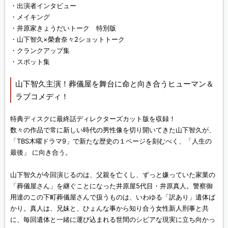
・出演者インタビュー
・メイキング
・井原家きょうだいトーク 特別版
・山下智久×榮倉奈々2ショットトーク
・クランクアップ集
・スポット集
山下智久主演！葬儀屋を舞台に命と向き合うヒューマン＆
ラブコメディ！
特典ディスクに最終話ディレクターズカット版を収録！
数々の作品で常に新しい時代の男性像を切り開いてきた山下智久が、
「TBS木曜ドラマ9」で新たな歴史の１ページを刻むべく、「人生の
最後」 に向き合う。
山下智久が今回演じるのは、父親を亡くし、ずっと嫌っていた家業の
「葬儀屋さん」を継ぐことになった井原屋5代目・井原真人。警察御
用達のこの下町葬儀屋さんで扱うものは、いわゆる「訳あり」遺体ば
かり。真人は、兄妹と、ひょんな事から知り合う女性新人刑事と共
に、毎回遺体と一緒に運び込まれる世間のシビアな現実に立ち向かっ