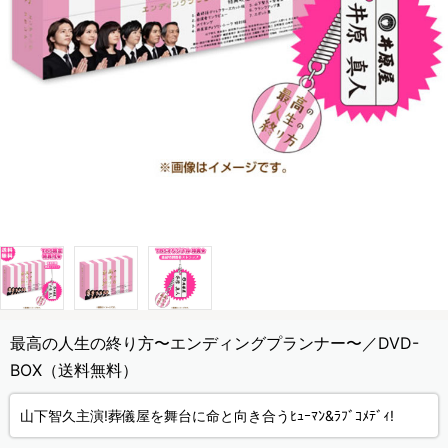
最高の人生の終り方〜エンディングプランナー〜／DVD-
BOX（送料無料）
山下智久主演!葬儀屋を舞台に命と向き合うﾋｭｰﾏﾝ&ﾗﾌﾞｺﾒﾃﾞｨ!