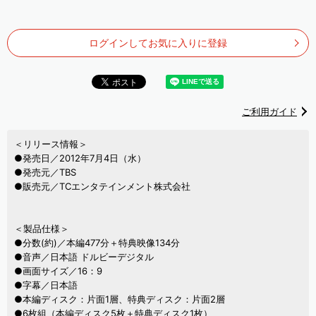
ログインしてお気に入りに登録
ご利用ガイド
＜リリース情報＞
●発売日／2012年7月4日（水）
●発売元／TBS
●販売元／TCエンタテインメント株式会社
＜製品仕様＞
●分数(約)／本編477分＋特典映像134分
●音声／日本語 ドルビーデジタル
●画面サイズ／16：9
●字幕／日本語
●本編ディスク：片面1層、特典ディスク：片面2層
●6枚組（本編ディスク5枚＋特典ディスク1枚）