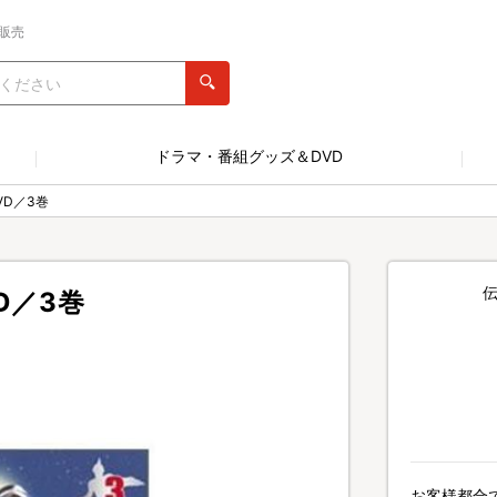
販売
ドラマ・番組グッズ＆DVD
D／3巻
D／3巻
お客様都合