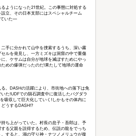
るようになった21世紀。この事態に対処する
を設立、その日本支部にはスペシャルチーム
めていた―
、二手に分かれて山中を捜索するうち、深い霧
プセルを発見し、一方ミズキは洞窟の中で重傷
キに、ケサムは自分が地球を滅ぼすためにやっ
ための爆弾だったのだ!果たして地球の運命
る。DASHの活躍により、市街地への落下は免
いた!UDFでの隕石調査中に復活したバグダラ
ーを吸収して巨大化していく!しかもその体内に
うするDASH!?
が持ち上がっていた。村長の息子・吾郎は、予
対する父親を説得するため、伝説の龍をでっち
う。すると、湖の守り神・ナツノメリュウが復