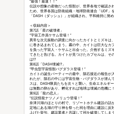
“最強！最速！！”
伝説や想像の産物だった怪獣が、世界各地で確認され
ため、世界各国は防衛組織・地球防衛連合「UDF」
「DASH（ダッシュ）」が組織され、平和維持に努
＜収録内容＞
第7話「星の破壊者」
“宇宙工作員ケサム登場！”
異常な次元振動の調査に向かったカイトとミズキは
に巻き込まれてしまう。霧の中、カイトは巨大なカ
を負った宇宙人・ケサムと出会った。介抱するミズ
てきたと告げる。カイトが見つけたカプセルは、その
は!?
第8話「DASH壊滅!?」
“甲虫型宇宙怪獣バグダラス登場！”
カイトの誕生パーティーの最中、隕石接近の報告が入
れたが、隕石の中には宇宙生物・バグダラスが潜んで
スは、DASH隊員たちを次々と襲い、生命エネルギ
は無数の卵があり、孵化すれば地球は壊滅の危機に！ど
第9話「龍の恋人」
“伝説怪龍ナツノメリュウ登場！”
奈津川湖のほとりの村で、リゾートホテル建設の話
定地にある湖の守り神を祭った祠を理由に建設に反
上げた挙句、建設業者と共謀して祠を破壊してしま