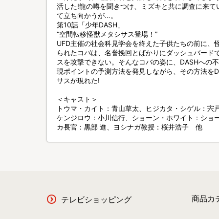
活した!龍の噂を聞きつけ、ミズキと共に調査に来て
て立ち向かうが…。
第10話「少年DASH」
“空間転移怪獣メタシサス登場！”
UFD主催の社会科見学会を終えた子供たちの前に、
られたコバは、名誉挽回とばかりにダッシュバード
スを攻撃できない。そんなコバの姿に、DASHへの
現ポイントの予測方法を発見しながら、その方法をD
サスが現れた!
＜キャスト＞
トウマ・カイト：青山草太、ヒジカタ・シゲル：宍戸
ケンジロウ：小川信行、ショーン・ホワイト：ショ
カ長官：黒部 進、ヨシナガ教授：桜井浩子 他
商品カ
テレビショッピング