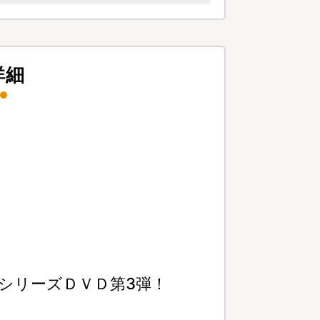
詳細
シリーズＤＶＤ第3弾！