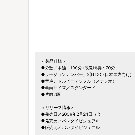
＜製品仕様＞
●分数／本編：100分+映像特典：20分
●リージョンナンバー／2(NTSC･日本国内向け)
●音声／ドルビーデジタル（ステレオ）
●画面サイズ／スタンダード
●片面2層
＜リリース情報＞
●発売日／2006年2月24日（金）
●発売元／バンダイビジュアル
●販売元／バンダイビジュアル