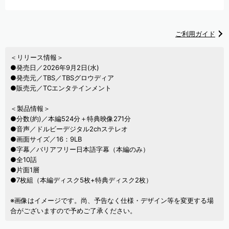
ご利用ガイド
＜リリース情報＞
●発売日／2026年9月2日(水)
●発売元／TBS／TBSグロウディア
●販売元／TCエンタテインメント
＜製品情報＞
●分数(約)／本編524分＋特典映像271分
●音声／ドルビーデジタル2chステレオ
●画面サイズ／16：9LB
●字幕／バリアフリー日本語字幕（本編のみ）
●全10話
●片面1層
●7枚組（本編ディスク5枚+特典ディスク2枚）
※画像はイメージです。尚、予告なく仕様・デザイン等を変更する場
合がございますので予めご了承ください。