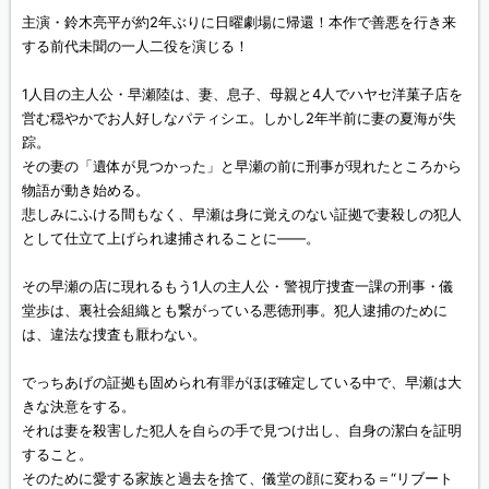
主演・鈴木亮平が約2年ぶりに日曜劇場に帰還！本作で善悪を行き来
する前代未聞の一人二役を演じる！
1人目の主人公・早瀬陸は、妻、息子、母親と4人でハヤセ洋菓子店を
営む穏やかでお人好しなパティシエ。しかし2年半前に妻の夏海が失
踪。
その妻の「遺体が見つかった」と早瀬の前に刑事が現れたところから
物語が動き始める。
悲しみにふける間もなく、早瀬は身に覚えのない証拠で妻殺しの犯人
として仕立て上げられ逮捕されることに——。
その早瀬の店に現れるもう1人の主人公・警視庁捜査一課の刑事・儀
堂歩は、裏社会組織とも繋がっている悪徳刑事。犯人逮捕のために
は、違法な捜査も厭わない。
でっちあげの証拠も固められ有罪がほぼ確定している中で、早瀬は大
きな決意をする。
それは妻を殺害した犯人を自らの手で見つけ出し、自身の潔白を証明
すること。
そのために愛する家族と過去を捨て、儀堂の顔に変わる＝“リブート