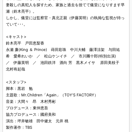
妻殺しの真犯人を探すため、家族と過去を捨てて儀堂になりすます早
瀬（鈴木亮平）。
しかし、儀堂には監察官・真北正親（伊藤英明）の執拗な監視が待っ
ていて･･･。
<キャスト>
鈴木亮平 戸田恵梨香
永瀬 廉(King ＆ Prince) 蒔田彩珠 中川大輔 藤澤涼架 与田祐
希 愛希れいか ／ 松山ケンイチ ／ 市川團十郎(特別出演)
／ 伊藤英明 ／ 池田鉄洋 酒向 芳 黒木メイサ 原田美枝子
北村有起哉
<スタッフ>
脚本：黒岩 勉
主題歌：Mr.Children「Again」（TOY'S FACTORY）
音楽：大間々 昂 木村秀彬
プロデュース：東仲恵吾
協力プロデュース：國府美和
演出：坪井敏雄 田中健太 元井 桃
製作著作：TBS