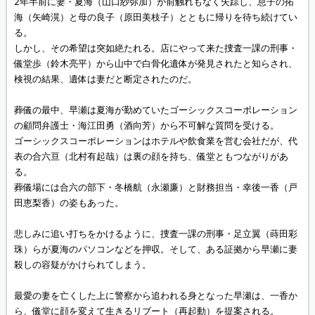
2年半前に妻・夏海（山口紗弥加）が前触れもなく失踪し、息子の拓
海（矢崎滉）と母の良子（原田美枝子）とともに帰りを待ち続けてい
る。
しかし、その希望は突如絶たれる。店にやって来た捜査一課の刑事・
儀堂歩（鈴木亮平）から山中で白骨化遺体が発見されたと知らされ、
検視の結果、遺体は妻だと断定されたのだ。
葬儀の最中、早瀬は夏海が勤めていたゴーシックスコーポレーション
の顧問弁護士・海江田勇（酒向芳）から不可解な質問を受ける。
ゴーシックスコーポレーションはホテルや飲食業を営む会社だが、代
表の合六亘（北村有起哉）は裏の顔を持ち、儀堂ともつながりがあ
る。
葬儀場には合六の部下・冬橋航（永瀬廉）と財務担当・幸後一香（戸
田恵梨香）の姿もあった。
悲しみに追い打ちをかけるように、捜査一課の刑事・足立翼（蒔田彩
珠）らが夏海のパソコンなどを押収。そして、ある証拠から早瀬に妻
殺しの容疑がかけられてしまう。
最愛の妻を亡くした上に警察から追われる身となった早瀬は、一香か
ら、儀堂に顔を変えて生きるリブート（再起動）を提案される。