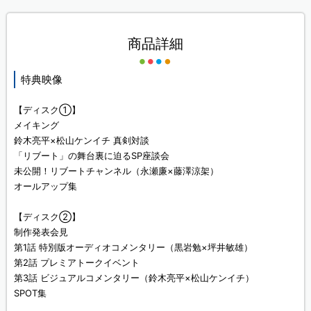
商品詳細
特典映像
【ディスク①】
メイキング
鈴木亮平×松山ケンイチ 真剣対談
「リブート」の舞台裏に迫るSP座談会
未公開！リブートチャンネル（永瀬廉×藤澤涼架）
オールアップ集
【ディスク②】
制作発表会見
第1話 特別版オーディオコメンタリー（黒岩勉×坪井敏雄）
第2話 プレミアトークイベント
第3話 ビジュアルコメンタリー（鈴木亮平×松山ケンイチ）
SPOT集