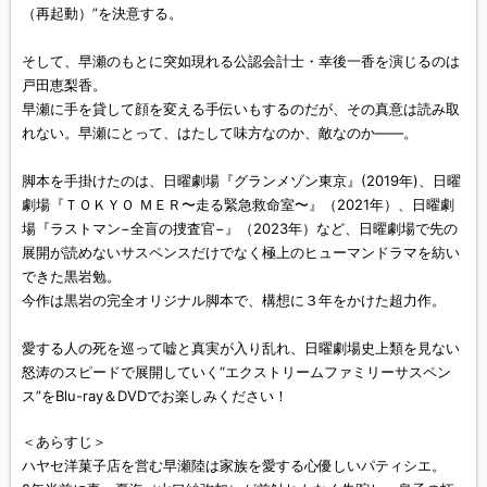
（再起動）”を決意する。
そして、早瀬のもとに突如現れる公認会計士・幸後一香を演じるのは
戸田恵梨香。
早瀬に手を貸して顔を変える手伝いもするのだが、その真意は読み取
れない。早瀬にとって、はたして味方なのか、敵なのか——。
脚本を手掛けたのは、日曜劇場『グランメゾン東京』(2019年)、日曜
劇場『ＴＯＫＹＯ ＭＥＲ〜走る緊急救命室〜』（2021年）、日曜劇
場『ラストマン−全盲の捜査官−』（2023年）など、日曜劇場で先の
展開が読めないサスペンスだけでなく極上のヒューマンドラマを紡い
できた黒岩勉。
今作は黒岩の完全オリジナル脚本で、構想に３年をかけた超力作。
愛する人の死を巡って嘘と真実が入り乱れ、日曜劇場史上類を見ない
怒涛のスピードで展開していく“エクストリームファミリーサスペン
ス”をBlu-ray＆DVDでお楽しみください！
＜あらすじ＞
ハヤセ洋菓子店を営む早瀬陸は家族を愛する心優しいパティシエ。