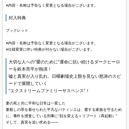
※内容・名称は予告なく変更となる場合がございます。
封入特典
ブックレット
※内容・名称は予告なく変更となる場合がございます。
※仕様変更に伴い特典が付かない場合がございます。
大切な人への“愛のために”運命に抗い続けるダークヒーロ
ーを鈴木亮平が熱演！
嘘と真実が入り乱れ、日曜劇場史上類を見ない怒涛のスピ
ードで展開していく
“エクストリームファミリーサスペンス”！
妻の死と共に平和な日常は一変した
妻殺しの罪を着せられた平凡なパティシエは、愛する家族を守るため
に、事件を捜査している刑事に“顔を変える＝リブート（再起動）”
そして、真実を追い求める——