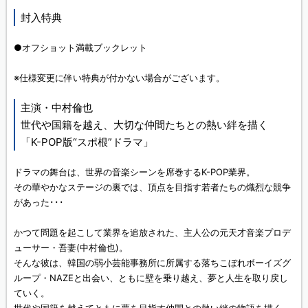
封入特典
●オフショット満載ブックレット
※仕様変更に伴い特典が付かない場合がございます。
主演・中村倫也
世代や国籍を越え、大切な仲間たちとの熱い絆を描く
「K-POP版“スポ根”ドラマ」
ドラマの舞台は、世界の音楽シーンを席巻するK-POP業界。
その華やかなステージの裏では、頂点を目指す若者たちの熾烈な競争
があった･･･
かつて問題を起こして業界を追放された、主人公の元天才音楽プロデ
ューサー・吾妻(中村倫也)。
そんな彼は、韓国の弱小芸能事務所に所属する落ちこぼれボーイズグ
ループ・NAZEと出会い、ともに壁を乗り越え、夢と人生を取り戻し
ていく。