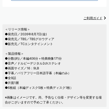
ご利用ガイド
＜リリース情報＞
●発売日／2026年8月7日(金)
●発売元／TBS／TBSグロウディア
●販売元／TCエンタテインメント
＜製品情報＞
●分数(約)／本編406分＋特典映像171分
●音声／ドルビーデジタル2chステレオ
●画面サイズ／16：9LB
●字幕／バリアフリー日本語字幕（本編のみ）
●全9話
●片面1層
●6枚組（本編ディスク5枚＋特典ディスク1枚）
※画像はイメージです。尚、予告なく仕様・デザイン等を変更する場
合がございますので予めご了承ください。