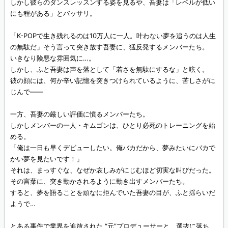
しかし彼らのダンスレッスンする姿を見るや、吾妻は「レベルが低い
にも程がある」とバッサリ。
「K-POPで生き残れるのは10万人に一人。叶わない夢を追うのは人生
の無駄だ」そう言って突き放す吾妻に、猛反発するメンバーたち。
いきなり険悪な雰囲気に…。
しかし、ふと吾妻は声を落として「若さを無駄にするな」と呟く。
彼の顔には、何か辛い記憶を突きつけられているように、苦しさがに
じんで——
一方、吾妻の厳しい評価に憤るメンバーたち。
しかしメンバーの一人・キムゴンは、ひとり必死のトレーニングを始
める。
「俺は一日も早くデビューしたい。俺バカだから、夢みたいにバカで
かい夢を見たいです！」
それは、まっすぐな、なぜか哀しみがにじむほど切実な叫びだった。
その言葉に、突き動かされるように動き出すメンバーたち。
すると、夢を語ることを頑なに拒んでいた吾妻の目が、ふと揺らいだ
ようで…
とある事件で業界を追放された “元”プロデューサーと、選抜に落ち