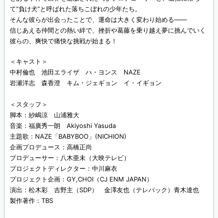
て“負け犬”と呼ばれた落ちこぼれの少年たち。
そんな彼らが出会ったことで、運命は大きく変わり始める——
信じあえる仲間との熱い絆で、挫折や葛藤を乗り越え夢に挑んでいく
彼らの、爽快で痛快な挑戦が始まる！
＜キャスト＞
中村倫也 池田エライザ ハ・ヨンス NAZE
岩瀬洋志 森香澄 キム・ジェギョン イ・イギョン
＜スタッフ＞
脚本：紗嶋涼 山浦雅大
音楽：福廣秀一朗 Akiyoshi Yasuda
主題歌：NAZE「BABYBOO」(NICHION)
企画プロデュース：高橋正尚
プロデューサー：八木亜未（大映テレビ）
プロジェクトディレクター：中川麻衣
プロジェクト企画：GY,CHOI（CJ ENM JAPAN）
演出：松木彩 吉野主（SDP） 金澤友也（テレパック）青木達也
製作著作：TBS