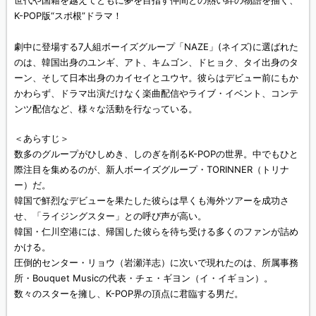
世代や国籍を越えてともに夢を目指す仲間との熱い絆の物語を描く、
K-POP版“スポ根”ドラマ！
劇中に登場する7人組ボーイズグループ「NAZE」(ネイズ)に選ばれた
のは、韓国出身のユンギ、アト、キムゴン、ドヒョク、タイ出身のタ
ーン、そして日本出身のカイセイとユウヤ。彼らはデビュー前にもか
かわらず、ドラマ出演だけなく楽曲配信やライブ・イベント、コンテ
ンツ配信など、様々な活動を行なっている。
＜あらすじ＞
数多のグループがひしめき、しのぎを削るK-POPの世界。中でもひと
際注目を集めるのが、新人ボーイズグループ・TORINNER（トリナ
ー）だ。
韓国で鮮烈なデビューを果たした彼らは早くも海外ツアーを成功さ
せ、「ライジングスター」との呼び声が高い。
韓国・仁川空港には、帰国した彼らを待ち受ける多くのファンが詰め
かける。
圧倒的センター・リョウ（岩瀬洋志）に次いで現れたのは、所属事務
所・Bouquet Musicの代表・チェ・ギヨン（イ・イギョン）。
数々のスターを擁し、K-POP界の頂点に君臨する男だ。