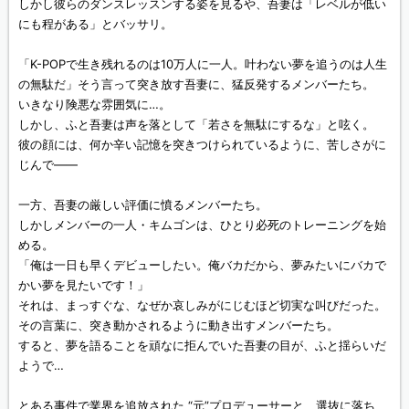
しかし彼らのダンスレッスンする姿を見るや、吾妻は「レベルが低い
にも程がある」とバッサリ。
「K-POPで生き残れるのは10万人に一人。叶わない夢を追うのは人生
の無駄だ」そう言って突き放す吾妻に、猛反発するメンバーたち。
いきなり険悪な雰囲気に…。
しかし、ふと吾妻は声を落として「若さを無駄にするな」と呟く。
彼の顔には、何か辛い記憶を突きつけられているように、苦しさがに
じんで——
一方、吾妻の厳しい評価に憤るメンバーたち。
しかしメンバーの一人・キムゴンは、ひとり必死のトレーニングを始
める。
「俺は一日も早くデビューしたい。俺バカだから、夢みたいにバカで
かい夢を見たいです！」
それは、まっすぐな、なぜか哀しみがにじむほど切実な叫びだった。
その言葉に、突き動かされるように動き出すメンバーたち。
すると、夢を語ることを頑なに拒んでいた吾妻の目が、ふと揺らいだ
ようで…
とある事件で業界を追放された “元”プロデューサーと、選抜に落ち