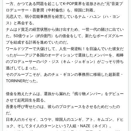
一方、かつてある問題を起こしてK-POP業界を追放された“元”音楽プ
ロデューサー・吾妻潤（中村倫也）も、韓国に到着。
元恋人で、弱小芸能事務所を経営しているナム・ハユン（ハ・ヨン
ス）と再会する。
ナムはド貧乏の経営状態から抜け出すため、一世一代の賭けに出てい
た。50億ウォン（約5億円）もの借金をして、新たなボーイズグルー
プを結成する計画を進めていたのだ。
ワールドツアーで大儲けして、人生一発逆転！を目論んでいた彼女だ
ったが——アジア各国のオーディションで選抜したメンバーを、相棒
のプロデューサーのパク・ジス（キム・ジェギョン）がごっそり持ち
逃げしてしまった。
そのグループこそが、あのチェ・ギヨンの事務所に移籍した超新星・
TORINNERだった。
借金を抱えたナムは、選抜から漏れた『残り物メンバー』をデビュー
させて起死回生を図る。
吾妻を呼び寄せたのは、彼らのプロデュースをさせるためだったの
だ。
日本人のカイセイ、ユウヤ、韓国人のユンギ、アト、キムゴン、ドヒ
ョク、そしてタイ人のターンという7人組・NAZE（ネイズ）。