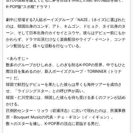
世代や国籍を越えてともに夢を目指す仲間との熱い絆の物語を描く、
K-POP版“スポ根”ドラマ！
劇中に登場する7人組ボーイズグループ「NAZE」(ネイズ)に選ばれた
のは、韓国出身のユンギ、アト、キムゴン、ドヒョク、タイ出身のタ
ーン、そして日本出身のカイセイとユウヤ。彼らはデビュー前にもか
かわらず、ドラマ出演だけなく楽曲配信やライブ・イベント、コンテ
ンツ配信など、様々な活動を行なっている。
＜あらすじ＞
数多のグループがひしめき、しのぎを削るK-POPの世界。中でもひと
際注目を集めるのが、新人ボーイズグループ・TORINNER（トリナ
ー）だ。
韓国で鮮烈なデビューを果たした彼らは早くも海外ツアーを成功さ
せ、「ライジングスター」との呼び声が高い。
韓国・仁川空港には、帰国した彼らを待ち受ける多くのファンが詰め
かける。
圧倒的センター・リョウ（岩瀬洋志）に次いで現れたのは、所属事務
所・Bouquet Musicの代表・チェ・ギヨン（イ・イギョン）。
数々のスターを擁し、K-POP界の頂点に君臨する男だ。