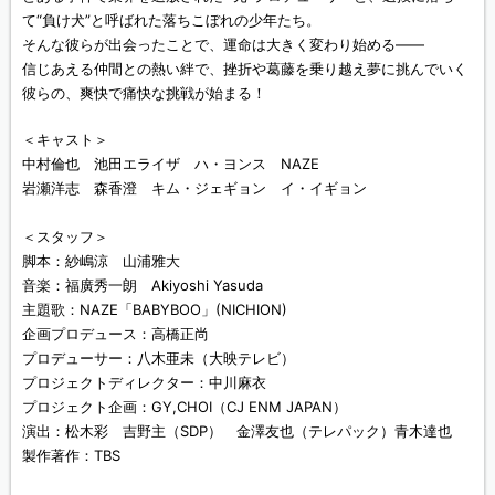
て“負け犬”と呼ばれた落ちこぼれの少年たち。
そんな彼らが出会ったことで、運命は大きく変わり始める——
信じあえる仲間との熱い絆で、挫折や葛藤を乗り越え夢に挑んでいく
彼らの、爽快で痛快な挑戦が始まる！
＜キャスト＞
中村倫也 池田エライザ ハ・ヨンス NAZE
岩瀬洋志 森香澄 キム・ジェギョン イ・イギョン
＜スタッフ＞
脚本：紗嶋涼 山浦雅大
音楽：福廣秀一朗 Akiyoshi Yasuda
主題歌：NAZE「BABYBOO」(NICHION)
企画プロデュース：高橋正尚
プロデューサー：八木亜未（大映テレビ）
プロジェクトディレクター：中川麻衣
プロジェクト企画：GY,CHOI（CJ ENM JAPAN）
演出：松木彩 吉野主（SDP） 金澤友也（テレパック）青木達也
製作著作：TBS