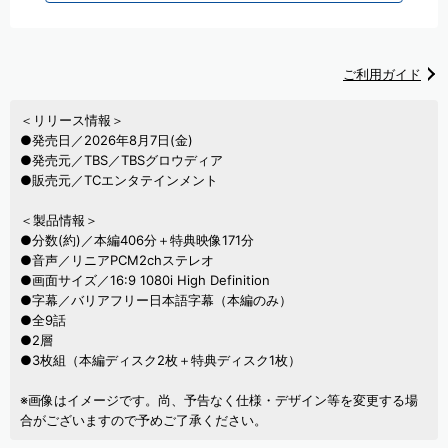
ご利用ガイド
＜リリース情報＞
●発売日／2026年8月7日(金)
●発売元／TBS／TBSグロウディア
●販売元／TCエンタテインメント
＜製品情報＞
●分数(約)／本編406分＋特典映像171分
●音声／リニアPCM2chステレオ
●画面サイズ／16:9 1080i High Definition
●字幕／バリアフリー日本語字幕（本編のみ）
●全9話
●2層
●3枚組（本編ディスク2枚＋特典ディスク1枚）
※画像はイメージです。尚、予告なく仕様・デザイン等を変更する場
合がございますので予めご了承ください。