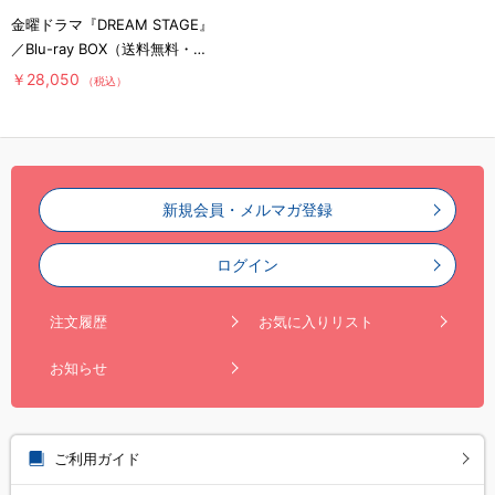
金曜ドラマ『DREAM STAGE』
／Blu-ray BOX（送料無料・3
枚組）
￥28,050
（税込）
新規会員・メルマガ登録
ログイン
注文履歴
お気に入りリスト
お知らせ
ご利用ガイド