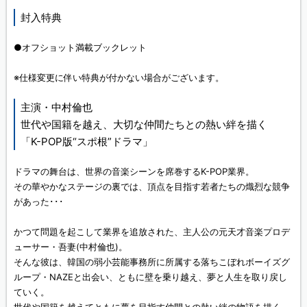
封入特典
●オフショット満載ブックレット
※仕様変更に伴い特典が付かない場合がございます。
主演・中村倫也
世代や国籍を越え、大切な仲間たちとの熱い絆を描く
「K-POP版“スポ根”ドラマ」
ドラマの舞台は、世界の音楽シーンを席巻するK-POP業界。
その華やかなステージの裏では、頂点を目指す若者たちの熾烈な競争
があった･･･
かつて問題を起こして業界を追放された、主人公の元天才音楽プロデ
ューサー・吾妻(中村倫也)。
そんな彼は、韓国の弱小芸能事務所に所属する落ちこぼれボーイズグ
ループ・NAZEと出会い、ともに壁を乗り越え、夢と人生を取り戻し
ていく。