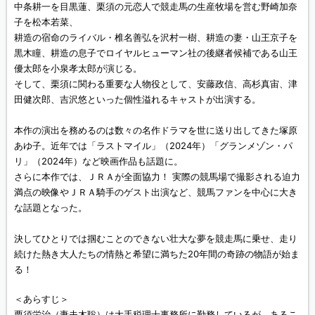
中条耕一を目黒蓮、栗須の元恋人で競走馬の生産牧場を営む野崎加奈
子を松本若菜、
耕造の宿命のライバル・椎名善弘を沢村一樹、耕造の妻・山王京子を
黒木瞳、耕造の息子でロイヤルヒューマン社の後継者候補である山王
優太郎を小泉孝太郎が演じる。
そして、栗須に関わる重要な人物役として、安藤政信、高杉真宙、津
田健次郎、吉沢悠といった個性溢れるキャストが出演する。
本作の演出を務めるのは数々の名作ドラマを世に送り出してきた塚原
あゆ子。近年では「ラストマイル」（2024年）「グランメゾン・パ
リ」（2024年）など映画作品も話題に。
さらに本作では、ＪＲＡが全面協力！ 実際の競馬場で撮影される迫力
満点の映像やＪＲＡ騎手のゲスト出演など、競馬ファンを中心に大き
な話題となった。
決してひとりでは掴むことのできない壮大な夢を競走馬に乗せ、走り
続けた熱き大人たちの情熱と希望に満ちた20年間の奇跡の物語が始ま
る！
＜あらすじ＞
栗須栄治（妻夫木聡）は大手税理士事務所に勤務しているが、あるこ