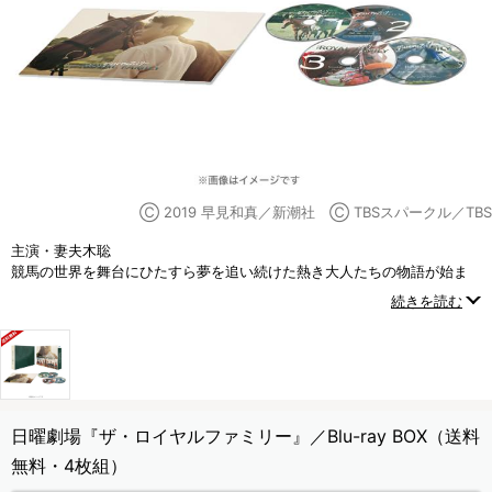
Ⓒ 2019 早見和真／新潮社 Ⓒ TBSスパークル／TBS
主演・妻夫木聡
競馬の世界を舞台にひたすら夢を追い続けた熱き大人たちの物語が始ま
る――！！
続きを読む
家族や仲間たちとの絆で奇跡を起こしていく人間と競走馬の20年にわた
る壮大なストーリー！
日曜劇場『ザ・ロイヤルファミリー』／Blu-ray BOX（送料
無料・4枚組）