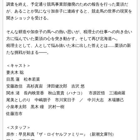
調査を終え、予定通り競馬事業部撤廃のための報告を行った栗須だ
が、あることが気になり加奈子に連絡すると、競走馬の世界の現実を
聞きショックを受ける。
そんな耕造や加奈子の馬への熱い思いが、税理士の仕事への向き合い
方に悩んでいた栗須の心を突き動かす。そして再び北海道へ。
税理士として、人として悩み抜いた末に出した答えとは……栗須の新
たな挑戦が始まる――。
＜キャスト＞
妻夫木 聡
目黒 蓮 松本若菜
安藤政信 高杉真宙 津田健次郎 吉沢 悠
関水 渚 長内映里香 秋山寛貴（ハナコ） 市原匠悟 三浦綺羅
尾美としのり 中嶋朋子 市川実日子 ／ 中川大志 木場勝己
小泉孝太郎 黒木 瞳 沢村一樹
佐藤浩市
＜スタッフ＞
原作：早見和真『ザ・ロイヤルファミリー』（新潮文庫刊）