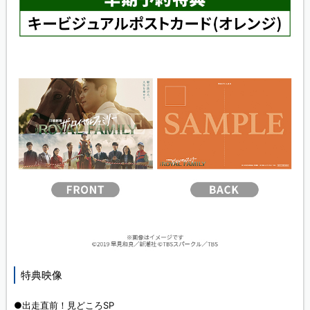
特典映像
●出走直前！見どころSP