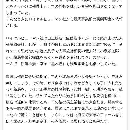
とをきっかけに税理士としての挫折を味わい希望を見出せなくなって
しまっていた。
そんなときにロイヤルヒューマン社から競馬事業部の実態調査を依頼
される。
ロイヤルヒューマン社は山王耕造（佐藤浩市）が一代で築き上げた人
材派遣会社。しかし、耕造が推し進める競馬事業部は赤字続きで、そ
れをよく思わない耕造の息子で人事統括部長の優太郎（小泉孝太郎）
が、競馬事業部撤廃をもくろみ調査を依頼してきたのだった。
一方で、耕造の妻・京子（黒木瞳）も競馬事業を毛嫌いしていた。
栗須は耕造に会いに指定してきた北海道のセリ会場へ赴くが、早速遅
刻してしまう。その時、セリ会場では耕造がどうしても手に入れたか
った新馬を、ライバル馬主の椎名善弘（沢村一樹）が耕造を負かし競
り落としていた。初めて見たセリの光景に唖然とする栗須を横目に、
耕造は遅刻を叱責するも、その後の馬主業務につき合わせ、所有する
ある一頭の愛馬を紹介する。栗須はこれまで競馬とは縁のない生活だ
ったので驚くことばかり。さらに、今は北海道で実家のファームを手
伝う元恋人・野崎加奈子（松本若菜）と思わぬ再会も果たす。