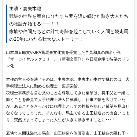
主演・妻夫木聡
競馬の世界を舞台にひたすら夢を追い続けた熱き大人たち
の物語が始まる――！！
家族や仲間たちとの絆で奇跡を起こしていく人間と競走馬
の20年にわたる壮大なストーリー！
山本周五郎賞やJRA賞馬事文化賞を受賞した早見和真の同名小説
『ザ・ロイヤルファミリー』（新潮文庫刊）を日曜劇場で待望のドラ
マ化！
本作の主人公を演じるのは、妻夫木聡。妻夫木が本作で挑むのは、大
手税理士法人に勤める税理士・栗須栄治。
税理士事務所を営む父のことを尊敬してきた栗須は、将来父と一緒に
働くことを夢見て大手税理士法人に就職し、仕事の幅を広げていた
が、あることをきっかけに税理士としての挫折を味わい希望を見出せ
なくなってしまった。そんな中、馬主である山王耕造との出会いによ
り、突然止まってしまった人生が大きく動き出すことに･･･！
豪快で人間味溢れる馬主・山王耕造を佐藤浩市、山王耕造の隠し子・