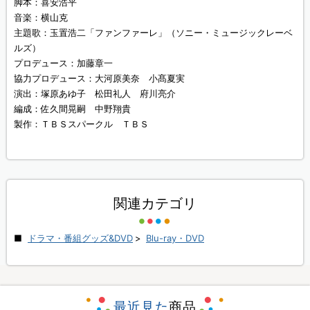
脚本：喜安浩平
音楽：横山克
主題歌：玉置浩二「ファンファーレ」（ソニー・ミュージックレーベ
ルズ）
プロデュース：加藤章一
協力プロデュース：大河原美奈 小髙夏実
演出：塚原あゆ子 松田礼人 府川亮介
編成：佐久間晃嗣 中野翔貴
製作：ＴＢＳスパークル ＴＢＳ
関連カテゴリ
ドラマ・番組グッズ&DVD
>
Blu-ray・DVD
最近見た
商品