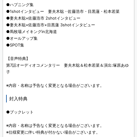
●ハプニング集
●1shotインタビュー 妻夫木聡・佐藤浩市・目黒蓮・松本若菜
●妻夫木聡×佐藤浩市 2shotインタビュー
●妻夫木聡×佐藤浩市×目黒蓮 3shotインタビュー
●馬牧場メイキングin北海道
●オールアップ集
●SPOT集
【音声特典】
第7話オーディオコメンタリー 妻夫木聡＆松本若菜＆演出:塚原あゆ
子
※内容・名称は予告なく変更となる場合がございます。
封入特典
●ブックレット
※内容・名称は予告なく変更となる場合がございます。
※仕様変更に伴い特典が付かない場合がございます。