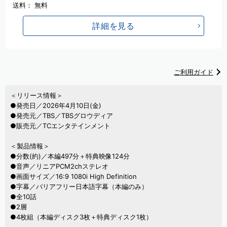
送料：
無料
詳細を見る
ご利用ガイド
＜リリース情報＞
●発売日／2026年4月10日(金)
●発売元／TBS／TBSグロウディア
●販売元／TCエンタテインメント
＜製品情報＞
●分数(約)／本編497分＋特典映像124分
●音声／リニアPCM2chステレオ
●画面サイズ／16:9 1080i High Definition
●字幕／バリアフリー日本語字幕（本編のみ）
●全10話
●2層
●4枚組（本編ディスク3枚＋特典ディスク1枚）