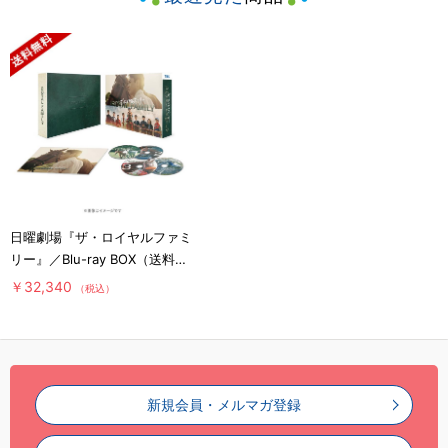
日曜劇場『ザ・ロイヤルファミ
リー』／Blu-ray BOX（送料無
料・4枚組）
￥32,340
（税込）
新規会員・メルマガ登録