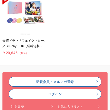
金曜ドラマ『フェイクマミー』
／Blu-ray BOX（送料無料・3
枚組）
￥29,645
（税込）
新規会員・メルマガ登録
ログイン
注文履歴
お気に入りリスト