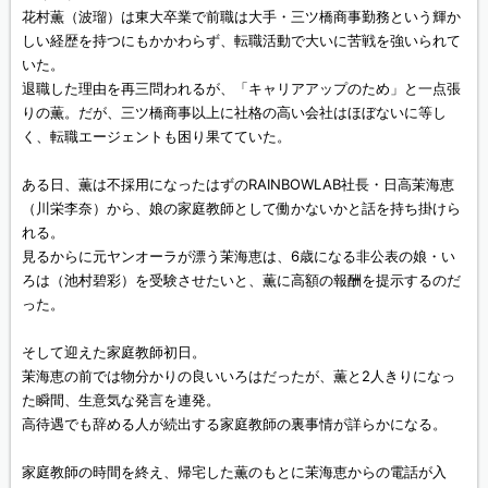
花村薫（波瑠）は東大卒業で前職は大手・三ツ橋商事勤務という輝か
しい経歴を持つにもかかわらず、転職活動で大いに苦戦を強いられて
いた。
退職した理由を再三問われるが、「キャリアアップのため」と一点張
りの薫。だが、三ツ橋商事以上に社格の高い会社はほぼないに等し
く、転職エージェントも困り果てていた。
ある日、薫は不採用になったはずのRAINBOWLAB社長・日高茉海恵
（川栄李奈）から、娘の家庭教師として働かないかと話を持ち掛けら
れる。
見るからに元ヤンオーラが漂う茉海恵は、6歳になる非公表の娘・い
ろは（池村碧彩）を受験させたいと、薫に高額の報酬を提示するのだ
った。
そして迎えた家庭教師初日。
茉海恵の前では物分かりの良いいろはだったが、薫と2人きりになっ
た瞬間、生意気な発言を連発。
高待遇でも辞める人が続出する家庭教師の裏事情が詳らかになる。
家庭教師の時間を終え、帰宅した薫のもとに茉海恵からの電話が入