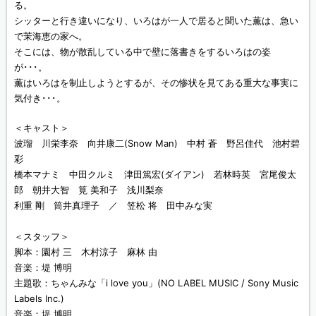
る。
シッターと行き違いになり、いろはが一人で居ると聞いた薫は、急い
で茉海恵の家へ。
そこには、物が散乱している中で壁に落書きをするいろはの姿
が･･･。
薫はいろはを制止しようとするが、その惨状を見てある重大な事実に
気付き･･･。
＜キャスト＞
波瑠 川栄李奈 向井康二(Snow Man) 中村 蒼 野呂佳代 池村碧
彩
橋本マナミ 中田クルミ 津田篤宏(ダイアン) 若林時英 宮尾俊太
郎 朝井大智 筧 美和子 浅川梨奈
利重 剛 筒井真理子 ／ 笠松 将 田中みな実
＜スタッフ＞
脚本：園村 三 木村涼子 麻林 由
音楽：堤 博明
主題歌：ちゃんみな「i love you」(NO LABEL MUSIC / Sony Music
Labels Inc.)
音楽：堤 博明