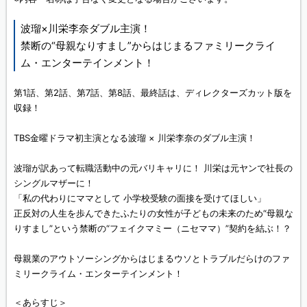
波瑠×川栄李奈ダブル主演！
禁断の“母親なりすまし”からはじまるファミリークライ
ム・エンターテインメント！
第1話、第2話、第7話、第8話、最終話は、ディレクターズカット版を
収録！
TBS金曜ドラマ初主演となる波瑠 × 川栄李奈のダブル主演！
波瑠が訳あって転職活動中の元バリキャリに！ 川栄は元ヤンで社長の
シングルマザーに！
「私の代わりにママとして 小学校受験の面接を受けてほしい」
正反対の人生を歩んできたふたりの女性が子どもの未来のため“母親な
りすまし”という禁断の“フェイクマミー（ニセママ）”契約を結ぶ！？
母親業のアウトソーシングからはじまるウソとトラブルだらけのファ
ミリークライム・エンターテインメント！
＜あらすじ＞