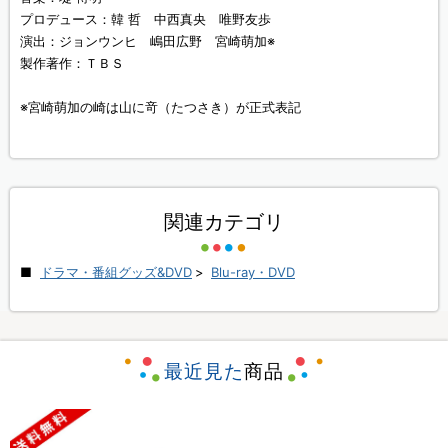
プロデュース：韓 哲 中西真央 唯野友歩
演出：ジョンウンヒ 嶋田広野 宮崎萌加※
製作著作：ＴＢＳ
※宮崎萌加の崎は山に竒（たつさき）が正式表記
関連カテゴリ
ドラマ・番組グッズ&DVD
>
Blu-ray・DVD
最近見た
商品