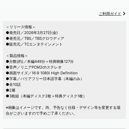
ご利用ガイド
＜リリース情報＞
●発売日／2026年3月27日(金)
●発売元／TBS／TBSグロウディア
●販売元／TCエンタテインメント
＜製品情報＞
●分数(約)／本編449分＋特典映像127分
●音声／リニアPCM2chステレオ
●画面サイズ／16:9 1080i High Definition
●字幕／バリアフリー日本語字幕（本編のみ）
●全10話
●2層
●3枚組（本編ディスク2枚＋特典ディスク1枚）
※画像はイメージです。尚、予告なく仕様・デザイン等を変更する場
合がございますので予めご了承ください。